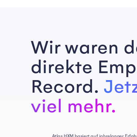
Wir waren d
direkte Emp
Record.
Jetz
viel mehr.
Atlas HXM basiert auf jahrelanger Erfah