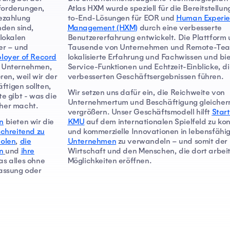
forderungen,
Atlas HXM wurde speziell für die Bereitstellu
Bezahlung
to-End-Lösungen für EOR und
Human Experi
nden sind,
Management (HXM)
durch eine verbesserte
 lokalen
Benutzererfahrung entwickelt. Die Plattform 
ter – und
Tausende von Unternehmen und Remote-Tea
loyer of Record
lokalisierte Erfahrung und Fachwissen und bie
n Unternehmen,
Service-Funktionen und Echtzeit-Einblicke, di
ren, weil wir der
verbesserten Geschäftsergebnissen führen.
tigen sollten,
Wir setzen uns dafür ein, die Reichweite von
e gibt - was die
Unternehmertum und Beschäftigung gleiche
icher macht.
vergrößern. Unser Geschäftsmodell hilft
Star
n
bieten wir die
KMU
auf dem internationalen Spielfeld zu kon
chreitend zu
und kommerzielle Innovationen in lebensfähi
holen
,
die
Unternehmen
zu verwandeln – und somit der 
n
und
ihre
Wirtschaft und den Menschen, die dort arbei
as alles ohne
Möglichkeiten eröffnen.
lassung oder