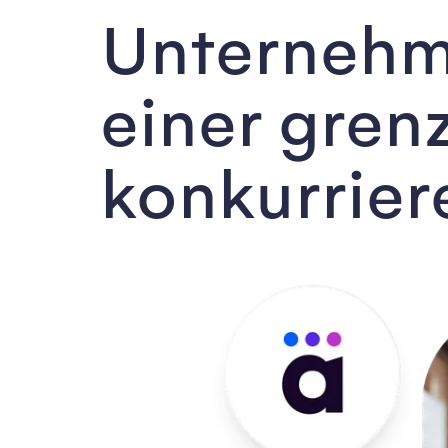
Unternehm
einer gren
konkurrier