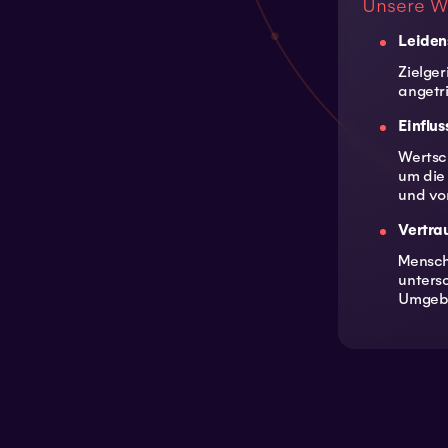
Unsere W
Leiden
Zielge
angetri
Einflus
Wertsc
um die
und v
Vertrau
Menschl
unters
Umgebu