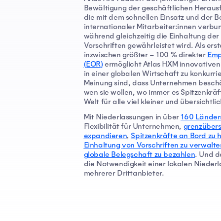
Bewältigung der geschäftlichen Heraus
die mit dem schnellen Einsatz und der 
internationaler Mitarbeiter:innen verbu
während gleichzeitig die Einhaltung der
Vorschriften gewährleistet wird. Als ers
inzwischen größter – 100 % direkter
Emp
(EOR
)
ermöglicht Atlas HXM innovative
in einer globalen Wirtschaft zu konkurrie
Meinung sind, dass Unternehmen beschäf
wen sie wollen, wo immer es Spitzenkräft
Welt für alle viel kleiner und übersichtl
Mit Niederlassungen in über
160 Länder
Flexibilität für Unternehmen,
grenzübers
expandieren
,
Spitzenkräfte an Bord zu 
Einhaltung von Vorschriften zu verwalte
globale Belegschaft zu bezahlen
. Und d
die Notwendigkeit einer lokalen Nieder
mehrerer Drittanbieter.