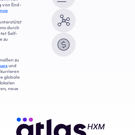
ng von End-
ence
unterstützt
ms durch
tet Self-
e zu
rmaßen zu
tups
und
kurrieren
ge globale
lokalen
ten, neue