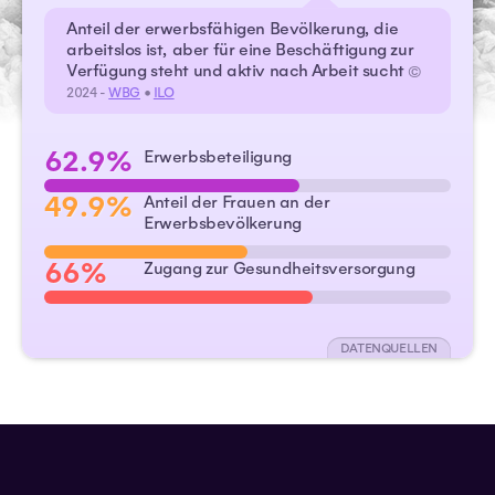
Anteil der erwerbsfähigen Bevölkerung, die
arbeitslos ist, aber für eine Beschäftigung zur
Verfügung steht und aktiv nach Arbeit sucht
©
2024 -
WBG
•
ILO
62.9%
Erwerbsbeteiligung
49.9%
Anteil der Frauen an der
Erwerbsbevölkerung
66%
Zugang zur Gesundheitsversorgung
DATENQUELLEN