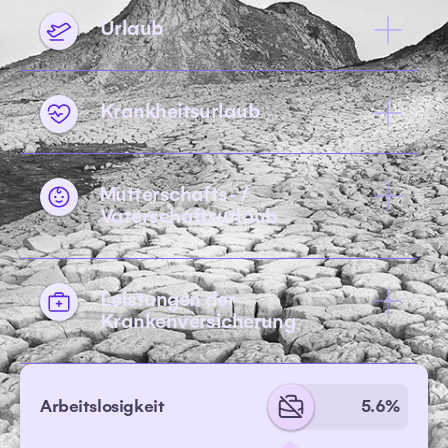
Urlaub
Krankheitsurlaub
Mutterschafts- /
Vaterschaftsurlaub
Leistungen der
Krankenversicherung
Arbeitslosigkeit
5.6%