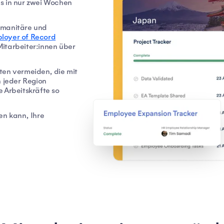
s in nur zwei Wochen
humanitäre und
loyer of Record
itarbeiter:innen über
ten vermeiden, die mit
n jeder Region
 Arbeitskräfte so
en kann, Ihre