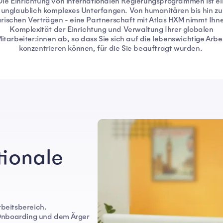
Die Einrichtung von internationalen Regierungsprogrammen ist ei
unglaublich komplexes Unterfangen. Von humanitären bis hin zu
ärischen Verträgen - eine Partnerschaft mit Atlas HXM nimmt Ihn
Komplexität der Einrichtung und Verwaltung Ihrer globalen
itarbeiter:innen ab, so dass Sie sich auf die lebenswichtige Arbe
konzentrieren können, für die Sie beauftragt wurden.
tionale
rbeitsbereich.
 Onboarding und dem Ärger