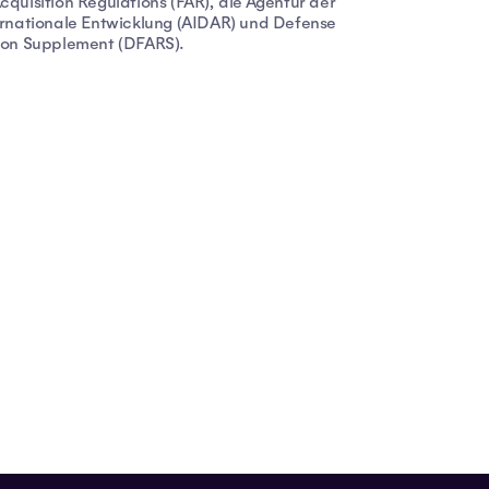
cquisition Regulations (FAR), die Agentur der
ernationale Entwicklung (AIDAR) und Defense
tion Supplement (DFARS).