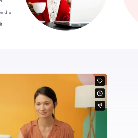
n
en die
it