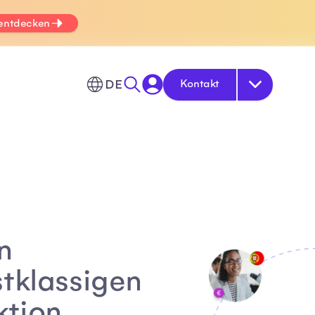
 entdecken
DE
Kontakt
n
tklassigen
ktion