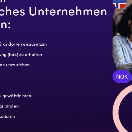
iches Unternehmen
n:
Standorten einzusetzen
ng (F&E) zu erhalten
ohne umzuziehen
zu gewährleisten
zu binden
kalieren