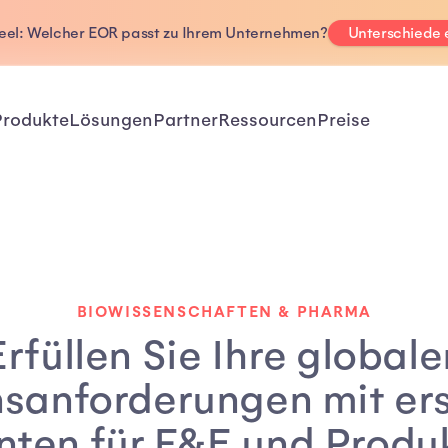
Deel: Welcher EOR passt zu Ihrem Unternehmen?
Unterschiede
Produkte
Lösungen
Partner
Ressourcen
Preise
BIOWISSENSCHAFTEN & PHARMA
Erfüllen Sie Ihre globale
nsanforderungen mit ers
nten für F&E und Produ