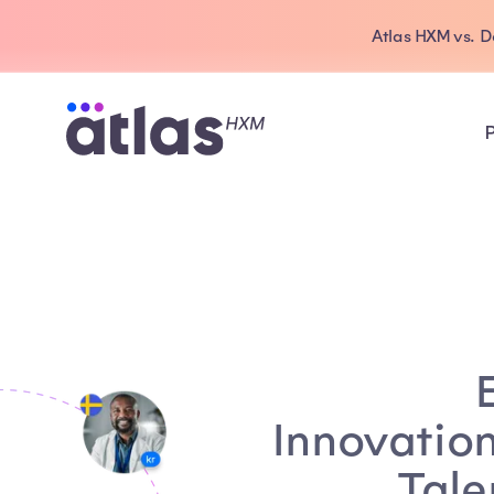
Atlas HXM vs. 
Innovatio
Tale