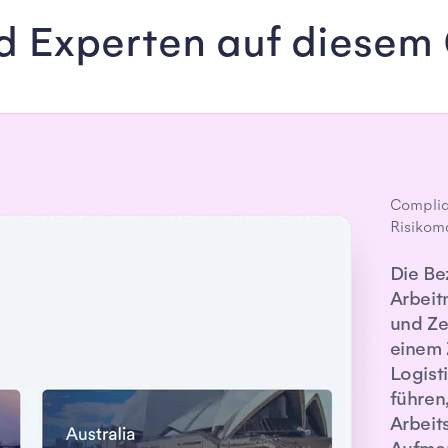
nd Experten auf diesem 
Complia
Risiko
Die Be
Arbeit
und Ze
einem
Logist
führen
Arbeit