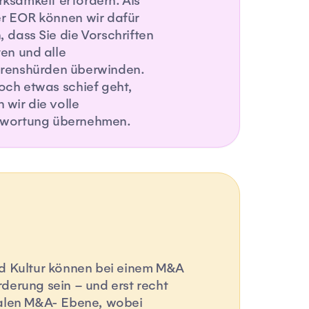
ksamkeit erfordern. Als
er EOR können wir dafür
, dass Sie die Vorschriften
ten und alle
renshürden überwinden.
doch etwas schief geht,
 wir die volle
twortung übernehmen.
nd Kultur können bei einem M&A
derung sein – und erst recht
balen M&A- Ebene, wobei