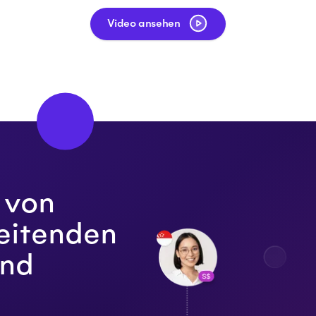
Video ansehen
 von
eitenden
nd