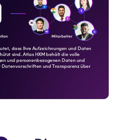
utet, dass Ihre Aufzeichnungen und Daten
ützt sind. Atlas HXM behält die volle
ungen und personenbezogenen Daten und
er Datenvorschriften und Transparenz über