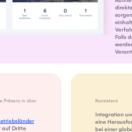
Aufmer
direkt
sorgen
einhal
Verfah
Falls 
werden
Veran
e Präsenz in über
Konsistenz
Integration u
etriebsländer
eine Herausfor
 auf Dritte
bei einer glo