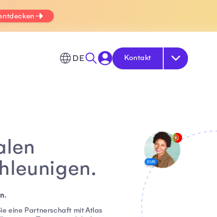
 entdecken
DE
Kontakt
alen
hleunigen.
n.
e eine Partnerschaft mit Atlas