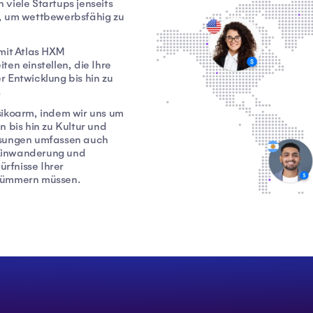
viele Startups jenseits
n, um wettbewerbsfähig zu
mit Atlas HXM
en einstellen, die Ihre
 Entwicklung bis hin zu
.
sikoarm, indem wir uns um
 bis hin zu Kultur und
ösungen umfassen auch
 Einwanderung und
ürfnisse Ihrer
 kümmern müssen.