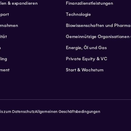
llen & expandieren
Finanzdienstleistungen
port
Technologie
ernahmen
Biowissenschaften und Pharma
ität
Gemeinnützige Organisatione
n
Energie, Öl und Gas
ding
Private Equity & VC
ment
Start & Wachstum
is zum Datenschutz
Allgemeinen Geschäftsbedingungen