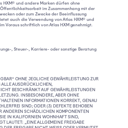
las HXM® und andere Marken dürfen ohne
 Öffentlichkeitsarbeit im Zusammenhang mit der
ezwecken oder zum Zwecke der Beeinflussung
rbietet auch die Verwendung von Atlas HXM® und
d im Voraus schriftlich von Atlas HXM genehmigt.
ungs-, Steuer-, Karriere- oder sonstige Beratung
RFÜGBAR“ OHNE JEGLICHE GEWÄHRLEISTUNG ZUR
 ALLE AUSDRÜCKLICHEN,
 NICHT BESCHRÄNKT AUF GEWÄHRLEISTUNGEN
LETZUNG. INSBESONDERE, ABER OHNE
ENTHALTENEN INFORMATIONEN KORREKT, GENAU
LERFREI SIND; ODER (3) DEFEKTE BEHOBEN
ODER ANDEREN SCHÄDLICHEN KOMPONENTEN
 SIE IN KALIFORNIEN WOHNHAFT SIND,
GT LAUTET: „EINE ALLGEMEINE FREIGABE
 DER FREIGABE NICHT WEISS ODER VERMUTET,