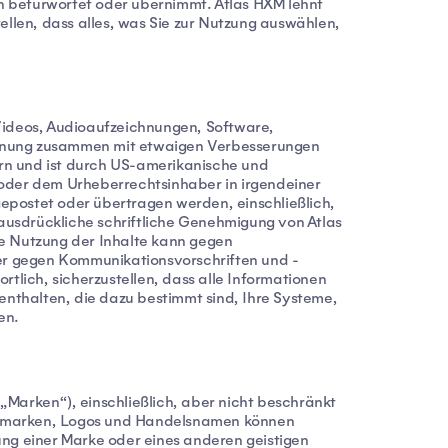
ten befürwortet oder übernimmt. Atlas HXM lehnt
ellen, dass alles, was Sie zur Nutzung auswählen,
 Videos, Audioaufzeichnungen, Software,
ordnung zusammen mit etwaigen Verbesserungen
ern und ist durch US-amerikanische und
 oder dem Urheberrechtsinhaber in irgendeiner
 gepostet oder übertragen werden, einschließlich,
ausdrückliche schriftliche Genehmigung von Atlas
te Nutzung der Inhalte kann gegen
er gegen Kommunikationsvorschriften und -
rtlich, sicherzustellen, dass alle Informationen
nthalten, die dazu bestimmt sind, Ihre Systeme,
en.
Marken“), einschließlich, aber nicht beschränkt
ngsmarken, Logos und Handelsnamen können
ung einer Marke oder eines anderen geistigen