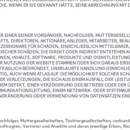
 DIE, WENN ER SIE GEKANNT HÄTTE, SEINE ABRECHNUNG MI
ER EINER SEINER VORGÄNGER, NACHFOLGER, MUTTERGESEL
, DIREKTOREN, AKTIONÄRE, ANLEGER, MITARBEITER, BEAU
ESSIONARE FÜR SCHÄDEN, EINSCHLIESSLICH MITTELBARER, 
SCHER SCHÄDEN, DIE DIREKT ODER INDIREKT ENTSTEHEN 
NEN, INHALTE, SOFTWARE, PRODUKTE UND DIENSTLEISTUNG
R NUTZUNG DER WEBSITE STAMMEN ODER SICH DARAUS ERGEB
TRAGLICH BEGRÜNDET, UNERLAUBTE HANDLUNG (EINSCHLIES
G, AUCH WENN ATLAS AUF DIE MÖGLICHKEIT SOLCHER SCHÄ
 VERLETZUNGEN, DIE SICH AUS EINEM AUSFALL DER LEISTU
NEM DEFEKT, EINER VERZÖGERUNG DES BETRIEBS ODER DER 
MUNIKATIONSLEITUNG, EINEM NETZWERK- ODER SYSTEMAUSF
EINER ÄNDERUNG ODER VERWENDUNG VON DATENSÄTZEN ERG
achfolger, Muttergesellschaften, Tochtergesellschaften, verbun
Beauftragten, Vertreter und Anwälte und deren jeweilige Erben, 