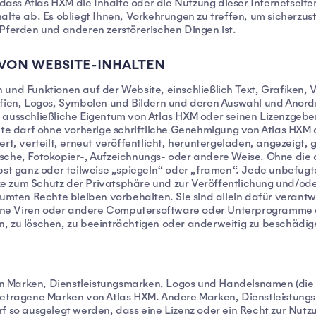
, dass Atlas HXM die Inhalte oder die Nutzung dieser Internetsei
alte ab. Es obliegt Ihnen, Vorkehrungen zu treffen, um sicherzust
 Pferden und anderen zerstörerischen Dingen ist.
VON WEBSITE-INHALTEN
 und Funktionen auf der Website, einschließlich Text, Grafiken,
rafien, Logos, Symbolen und Bildern und deren Auswahl und An
 ausschließliche Eigentum von Atlas HXM oder seinen Lizenzgeb
alte darf ohne vorherige schriftliche Genehmigung von Atlas HXM
rt, verteilt, erneut veröffentlicht, heruntergeladen, angezeigt,
sche, Fotokopier-, Aufzeichnungs- oder andere Weise. Ohne die 
lbst ganz oder teilweise „spiegeln“ oder „framen“. Jede unbefug
e zum Schutz der Privatsphäre und zur Veröffentlichung und/od
umten Rechte bleiben vorbehalten. Sie sind allein dafür verantwo
keine Viren oder andere Computersoftware oder Unterprogramme e
, zu löschen, zu beeinträchtigen oder anderweitig zu beschädig
 Marken, Dienstleistungsmarken, Logos und Handelsnamen (die „
ingetragene Marken von Atlas HXM. Andere Marken, Dienstleistu
f so ausgelegt werden, dass eine Lizenz oder ein Recht zur Nutz