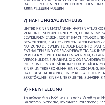
DASS SIE ZU SEINEN GUNSTEN BESTEHEN, UND
BEEINFLUSSEN MÜSSEN.“
7) HAFTUNGSAUSSCHLUSS
UNTER KEINEN UMSTÄNDEN HAFTEN ATLAS OD
VERBUNDENEN UNTERNEHMEN, FÜHRUNGSKRÄFTE
JEWEILIGEN ERBEN, RECHTSNACHFOLGER UND Z
BESONDERER, FOLGESCHÄDEN ODER EXEMPLARI
NUTZUNG DER WEBSITE ODER DER INFORMATIO
ENTHALTEN SIND ODER ANDERWEITIG AUS IHRE
VON DER WEBSITE ERHALTEN WURDEN, OB VER
VERSCHULDENSUNABHÄNGIG ODER ANDERWEITI
GILT OHNE EINSCHRÄNKUNG FÜR SCHÄDEN ODER
EINER UNTERBRECHUNG, EINER LÖSCHUNG, EI
DATEIBESCHÄDIGUNG, EINEM AUSFALL DER KOM
ZERSTÖRUNG, EINEM UNBEFUGTEN ZUGRIFF, 
8) FREISTELLUNG
Sie müssen Atlas HXM und alle seine Vorgänger, N
Direktoren, Aktionäre, Investoren, Mitarbeiter, 