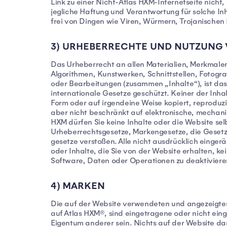
Link zu einer Nicht-Atlas HXM-Internetseite nicht
jegliche Haftung und Verantwortung für solche Inh
frei von Dingen wie Viren, Würmern, Trojanischen
3) URHEBERRECHTE UND NUTZUNG 
Das Urheberrecht an allen Materialien, Merkmalen
Algorithmen, Kunstwerken, Schnittstellen, Fotog
oder Bearbeitungen (zusammen „Inhalte“), ist das
internationale Gesetze geschützt. Keiner der Inh
Form oder auf irgendeine Weise kopiert, reproduzie
aber nicht beschränkt auf elektronische, mechani
HXM dürfen Sie keine Inhalte oder die Website se
Urheberrechtsgesetze, Markengesetze, die Gesetz
gesetze verstoßen. Alle nicht ausdrücklich eingerä
oder Inhalte, die Sie von der Website erhalten, 
Software, Daten oder Operationen zu deaktivieren
4) MARKEN
Die auf der Website verwendeten und angezeigten
auf Atlas HXM®, sind eingetragene oder nicht e
Eigentum anderer sein. Nichts auf der Website dar