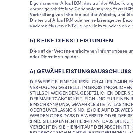
Eigentums von Atlas HXM, das auf der Website a
vorherige schriftliche Genehmigung von Atlas HX
Verbreitung von Inhalten auf der Website, und S
Dritter auf Atlas HXM oder seine Lizenzgeber Be
anderen Marken als Teil eines Links zu oder von ei
5) KEINE DIENSTLEISTUNGEN
Die auf der Website enthaltenen Informationen un
oder Dienstleistung dar.
6) GEWÄHRLEISTUNGSAUSSCHLUSS
DIE WEBSITE, EINSCHLIESSLICH ALLER DARIN
VERFÜGUNG GESTELLT. IM GRÖSSTMÖGLICHEN 
STILLSCHWEIGENDEN, GESETZLICHEN ODER SO
DER MARKTGÄNGIGKEIT, EIGNUNG FÜR EINEN 
EINSCHRÄNKUNG, GEWÄHRLEISTET ATLAS NICHT
ODER ZUVERLÄSSIG SIND; (2) DIE AUF DER W
WERDEN ODER DASS DIE WEBSITE ODER DER S
SIND. SIE ERKENNEN HIERMIT AN, DASS DIE NU
VERZICHTEN SIE HIERMIT AUF DEN ABSCHNITT 
ERSTRECKT SICH NICHT AUF FORDERUNGEN, V