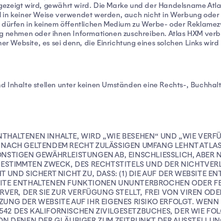
ngezeigt wird, gewährt wird. Die Marke und der Handelsname At
M in keiner Weise verwendet werden, auch nicht in Werbung oder
ie dürfen in keinem öffentlichen Medium zu Werbe- oder Reklam
zug nehmen oder ihnen Informationen zuschreiben. Atlas HXM ve
ner Website, es sei denn, die Einrichtung eines solchen Links wir
d Inhalte stellen unter keinen Umständen eine Rechts-, Buchhalt
 ENTHALTENEN INHALTE, WIRD „WIE BESEHEN“ UND „WIE VE
NACH GELTENDEM RECHT ZULÄSSIGEN UMFANG LEHNT ATLAS
NSTIGEN GEWÄHRLEISTUNGEN AB, EINSCHLIESSLICH, ABER
BESTIMMTEN ZWECK, DES RECHTSTITELS UND DER NICHTVER
 UND SICHERT NICHT ZU, DASS: (1) DIE AUF DER WEBSITE 
EBSITE ENTHALTENEN FUNKTIONEN UNUNTERBROCHEN ODER FEH
ERVER, DER SIE ZUR VERFÜGUNG STELLT, FREI VON VIREN 
TZUNG DER WEBSITE AUF IHR EIGENES RISIKO ERFOLGT. WENN
1542 DES KALIFORNISCHEN ZIVILGESETZBUCHES, DER WIE FOL
ON DENEN DER GLÄUBIGER ZUM ZEITPUNKT DER AUSSTELLUNG