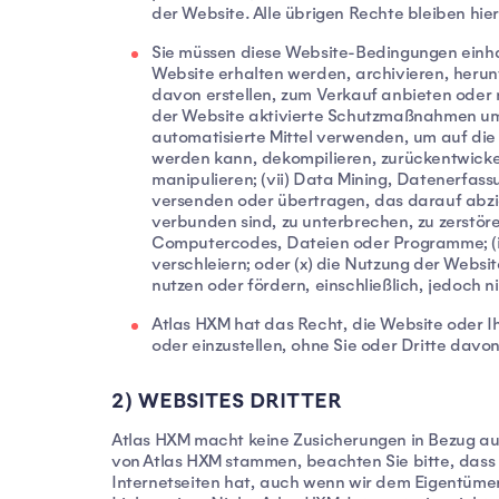
der Website. Alle übrigen Rechte bleiben hie
Sie müssen diese Website-Bedingungen einhalt
Website erhalten werden, archivieren, herunt
davon erstellen, zum Verkauf anbieten oder n
der Website aktivierte Schutzmaßnahmen umg
automatisierte Mittel verwenden, um auf die 
werden kann, dekompilieren, zurückentwickel
manipulieren; (vii) Data Mining, Datenerfas
versenden oder übertragen, das darauf abzi
verbunden sind, zu unterbrechen, zu zerstör
Computercodes, Dateien oder Programme; (ix)
verschleiern; oder (x) die Nutzung der Websi
nutzen oder fördern, einschließlich, jedoch
Atlas HXM hat das Recht, die Website oder I
oder einzustellen, ohne Sie oder Dritte davon
2) WEBSITES DRITTER
Atlas HXM macht keine Zusicherungen in Bezug auf 
von Atlas HXM stammen, beachten Sie bitte, dass 
Internetseiten hat, auch wenn wir dem Eigentümer 