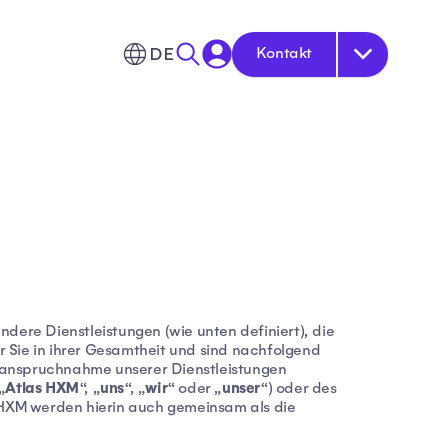
DE
Kontakt
dere Dienstleistungen (wie unten definiert), die
r Sie in ihrer Gesamtheit und sind nachfolgend
Inanspruchnahme unserer Dienstleistungen
Atlas HXM
uns
wir
unser
„
“, „
“, „
“ oder „
“) oder des
 HXM werden hierin auch gemeinsam als die