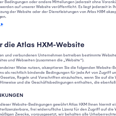
er Bedingungen oder andere Mitteilungen jederzeit ohne Vorank
werden auf unserer Website veröffentlicht. Es liegt jederzeit in I
tzung der Website oder der Dienstleistungen von Atlas HXM akze
gen.
 ▸
 die Atlas HXM-Website
ten und verbundenen Unternehmen betreiben bestimmte Websites
tes und Webseiten (zusammen die „Website“).
irgendeiner Weise nutzen, akzeptieren Sie die folgenden Websit
als rechtlich bindende Bedingungen für jede Art von Zugriff und
 Gesetze, Regeln und Vorschriften einzuhalten, wenn Sie auf die
e Hinweise und die Geschäftsbedingungen enthalten, die ebenfal
ÄNKUNGEN
g dieser Website-Bedingungen gewährt Atlas HXM Ihnen hiermit ei
terlizenzierbare, frei widerrufliche Lizenz für den Zugriff auf di
tmäßigen Zwecke, vorausgesetzt, wir behalten alle Urheberrecht