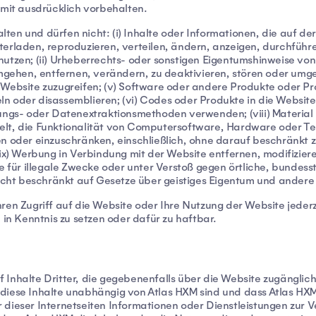
rmit ausdrücklich vorbehalten.
en und dürfen nicht: (i) Inhalte oder Informationen, die auf de
erladen, reproduzieren, verteilen, ändern, anzeigen, durchführe
utzen; (ii) Urheberrechts- oder sonstigen Eigentumshinweise von d
ehen, entfernen, verändern, zu deaktivieren, stören oder umgeh
Website zuzugreifen; (v) Software oder andere Produkte oder Pro
n oder disassemblieren; (vi) Codes oder Produkte in die Website
sungs- oder Datenextraktionsmethoden verwenden; (viii) Material
elt, die Funktionalität von Computersoftware, Hardware oder T
en oder einzuschränken, einschließlich, ohne darauf beschränkt 
 Werbung in Verbindung mit der Website entfernen, modifizieren
te für illegale Zwecke oder unter Verstoß gegen örtliche, bundess
 nicht beschränkt auf Gesetze über geistiges Eigentum und ande
hren Zugriff auf die Website oder Ihre Nutzung der Website jede
 in Kenntnis zu setzen oder dafür zu haftbar.
Inhalte Dritter, die gegebenenfalls über die Website zugänglich s
diese Inhalte unabhängig von Atlas HXM sind und dass Atlas HXM
dieser Internetseiten Informationen oder Dienstleistungen zur V