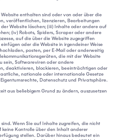
r Website enthalten sind oder von oder über die
n, veröffentlichen, lizenzieren, Bearbeitungen
er Website löschen; (iii) Inhalte oder andere auf
en; (iv) Robots, Spiders, Scraper oder andere
zesse, auf die über die Website zugegriffen
 einfügen oder die Website in irgendeiner Weise
 hochladen, posten, per E-Mail oder anderweitig
elekommunikationsgeräten, die mit der Website
zu sein, Softwareviren oder andere
, deaktivieren, blockieren, beeinträchtigen oder
taatliche, nationale oder internationale Gesetze
re Eigentumsrechte, Datenschutz und Privatsphäre.
rzeit aus beliebigem Grund zu ändern, auszusetzen
ind. Wenn Sie auf Inhalte zugreifen, die nicht
 keine Kontrolle über den Inhalt anderer
erfügung stellen. Darüber hinaus bedeutet ein