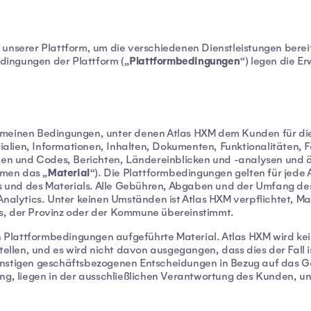
 unserer Plattform, um die verschiedenen Dienstleistungen berei
Plattformbedingungen
dingungen der Plattform („
“) legen die E
gemeinen Bedingungen, unter denen Atlas HXM dem Kunden für 
lien, Informationen, Inhalten, Dokumenten, Funktionalitäten, 
n und Codes, Berichten, Ländereinblicken und -analysen und ä
Material
mmen das „
“). Die Plattformbedingungen gelten für jede
ls und des Materials. Alle Gebühren, Abgaben und der Umfang des
nalytics. Unter keinen Umständen ist Atlas HXM verpflichtet, Mate
s, der Provinz oder der Kommune übereinstimmt.
sen Plattformbedingungen aufgeführte Material. Atlas HXM wird ke
stellen, und es wird nicht davon ausgegangen, dass dies der Fall 
onstigen geschäftsbezogenen Entscheidungen in Bezug auf das G
ung, liegen in der ausschließlichen Verantwortung des Kunden, 