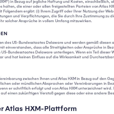
HXM“) in Bezug auf jegliche Haftung und Kosten, einschließlich,
os halten, die einer oder allen freigestellten Parteien von Atl
Folgendem ergibt: (i) Ihrem Zugriff oder Ihrer Nutzung der Websit
tungen und Verpflichtungen, die Sie durch Ihre Zustimmung zu
ehr solcher Ansprüche in vollem Umfang mitzuwirken.
GEN
zen des US-Bundesstaates Delaware und werden gemäß diesen a
damit einverstanden, dass alle Streitigkeiten oder Ansprüche in B
s US-Bundesstaates Delaware unterliegen. Wenn ein Teil dieser 
nnbar und hat keinen Einfluss auf die Wirksamkeit und Durchsetzb
Vereinbarung zwischen Ihnen und Atlas HXM in Bezug auf den G
iftlichen oder mündlichen Absprachen oder Vereinbarungen in Bez
nn er schriftlich erfolgt und von Atlas HXM unterzeichnet wird.
t auf einen zukünftigen Verstoß gegen diese oder eine andere B
 Atlas HXM-Plattform