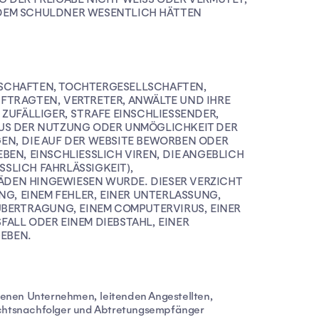
T DEM SCHULDNER WESENTLICH HÄTTEN
LSCHAFTEN, TOCHTERGESELLSCHAFTEN,
FTRAGTEN, VERTRETER, ANWÄLTE UND IHRE
ZUFÄLLIGER, STRAFE EINSCHLIESSENDER,
AUS DER NUTZUNG ODER UNMÖGLICHKEIT DER
EN, DIE AUF DER WEBSITE BEWORBEN ODER
EN, EINSCHLIESSLICH VIREN, DIE ANGEBLICH
SLICH FAHRLÄSSIGKEIT),
DEN HINGEWIESEN WURDE. DIESER VERZICHT
NG, EINEM FEHLER, EINER UNTERLASSUNG,
ÜBERTRAGUNG, EINEM COMPUTERVIRUS, EINER
ALL ODER EINEM DIEBSTAHL, EINER
EBEN.
denen Unternehmen, leitenden Angestellten,
Rechtsnachfolger und Abtretungsempfänger