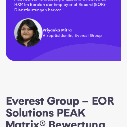
HXM im Bereich der Employer of Record (EOR)-
Dienstleistungen hervor.“
Priyanka Mitra
Vizepräsidentin, Everest Group
Everest Group – EOR
Solutions PEAK
Matrix® Bewertung