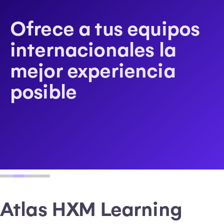
Ofrece a tus equipos
internacionales la
mejor experiencia
posible
Autoservicio de
Atlas HXM Learning
Apps Móviles de Atlas
Gestión de gastos