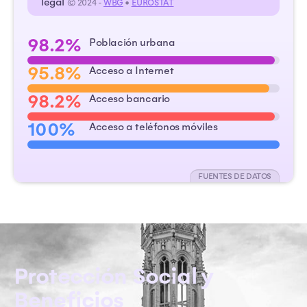
legal
© 2024 -
WBG
•
EUROSTAT
98.2%
Población urbana
95.8%
Acceso a Internet
98.2%
Acceso bancario
100%
Acceso a teléfonos móviles
FUENTES DE DATOS
Protección Social y
Beneficios