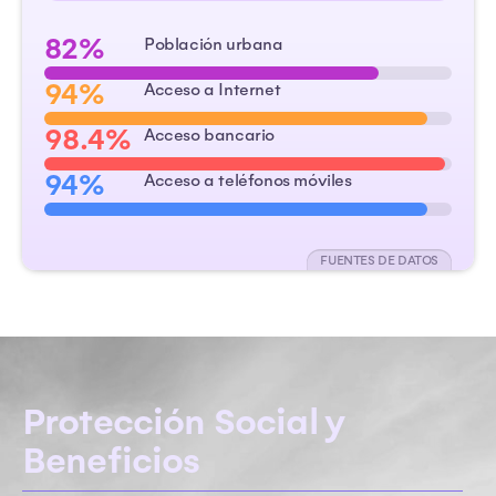
82%
Población urbana
94%
Acceso a Internet
98.4%
Acceso bancario
94%
Acceso a teléfonos móviles
FUENTES DE DATOS
Protección Social y
Beneficios