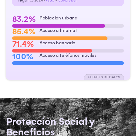
legal
© 2024 -
WBG
•
EUROSTAT
83.2%
Población urbana
85.4%
Acceso a Internet
71.4%
Acceso bancario
100%
Acceso a teléfonos móviles
FUENTES DE DATOS
Protección Social y
Beneficios