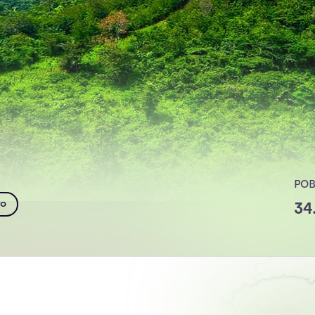
POB
to
34