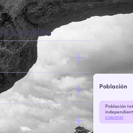
es Locales
Población
Población tot
independient
EUROSTAT