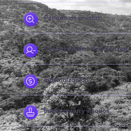
Período de prueba
Despido/Indemnización por 
Indemnización
Inmigración y visados