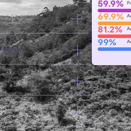
59.9%
P
69.9%
A
81.2%
A
99%
A
despido