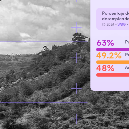
Porcentaje de
desempleada,
© 2024 -
WBG
63%
P
49.2%
P
48%
A