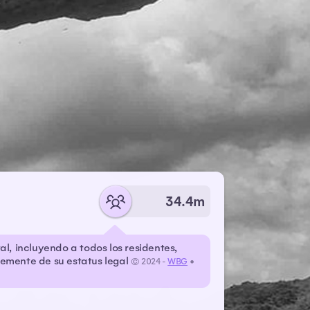
34.4m
al, incluyendo a todos los residentes,
emente de su estatus legal
© 2024 -
WBG
•