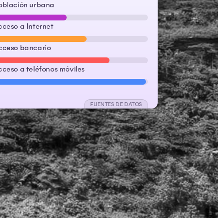
oblación urbana
cceso a Internet
cceso bancario
cceso a teléfonos móviles
FUENTES DE DATOS