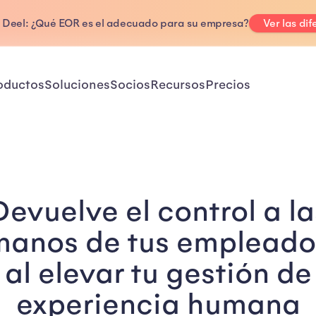
. Deel: ¿Qué EOR es el adecuado para su empresa?
Ver las dif
oductos
Soluciones
Socios
Recursos
Precios
Devuelve el control a la
manos de tus empleado
al elevar tu gestión de
experiencia humana