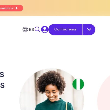
erencias
ES
Contáctenos
s
s