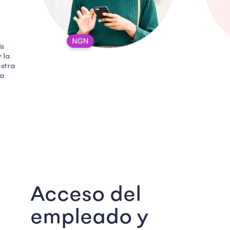
is
 la
estra
la
Acceso del
empleado y