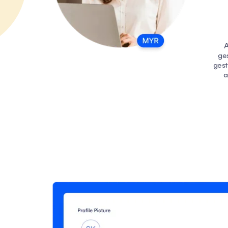
A
ge
gest
a