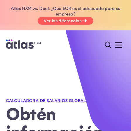
Atlas HXM vs. Deel: ¿Qué EOR es el adecuado para su
empresa?
Ver las diferencias
CALCULADORA DE SALARIOS GLOBAL
Obtén