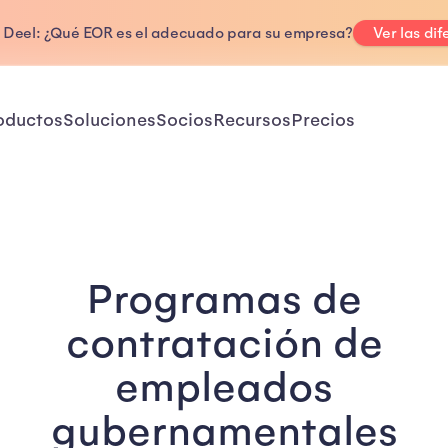
. Deel: ¿Qué EOR es el adecuado para su empresa?
Ver las dif
oductos
Soluciones
Socios
Recursos
Precios
Programas de
contratación de
empleados
gubernamentales