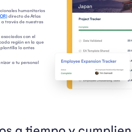
acionales humanitarios
EOR)
directo de Atlas
 a través de nuestras
s asociados con el
cada región en la que
plantilla lo antes
izar a tu personal
os a tiempo y cumplien