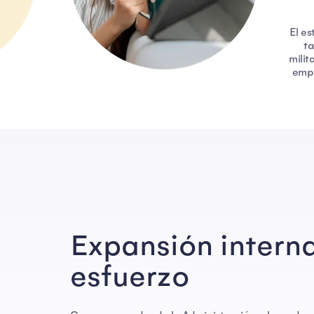
El e
ta
milit
empl
Expansión interna
esfuerzo