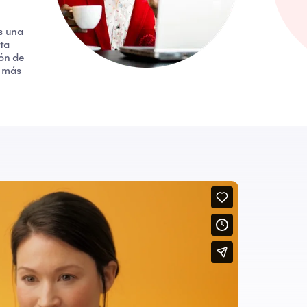
s una
sta
ión de
o más