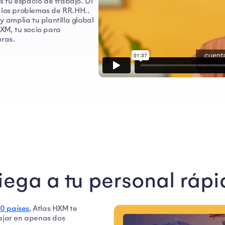
 tu espacio de trabajo. Di
a los problemas de RR.HH..
amplía tu plantilla global
HXM, tu socio para
uras.
iega a tu personal ráp
0 países
, Atlas HXM te
bajar en apenas dos