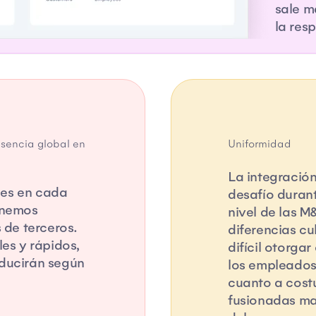
sale m
la res
esencia global en
Uniformidad
La integración
des en cada
desafío duran
enemos
nivel de las M
de terceros.
diferencias cu
les y rápidos,
difícil otorga
oducirán según
los empleados
cuanto a cost
fusionadas man