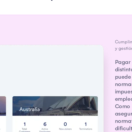
Cumplim
y gestió
Pagar 
distin
puede 
normas
impues
empleo
Como 
asegur
normat
dificul