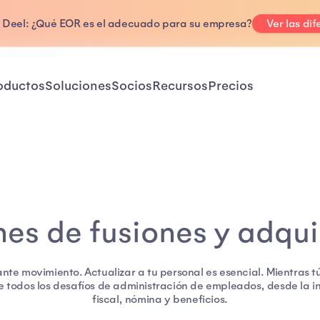
. Deel: ¿Qué EOR es el adecuado para su empresa?
Ver las dif
oductos
Soluciones
Socios
Recursos
Precios
nes de fusiones y adqui
nte movimiento. Actualizar a tu personal es esencial. Mientras t
 todos los desafíos de administración de empleados, desde la i
fiscal, nómina y beneficios.