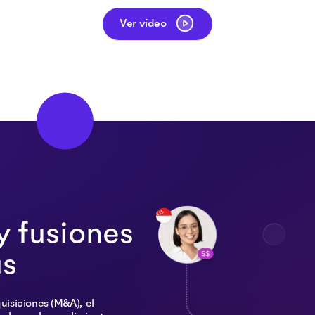
Ver vídeo
y fusiones
as
uisiciones (M&A), el