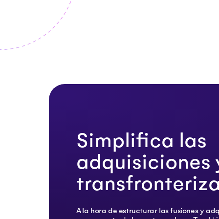
Simplifica las
adquisiciones 
transfronteriz
A la hora de estructurar las fusiones y adq