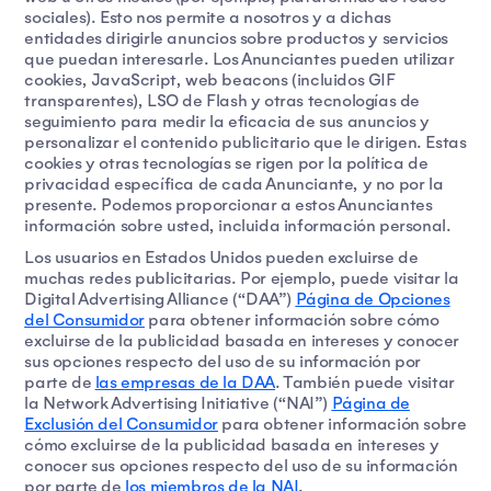
sociales). Esto nos permite a nosotros y a dichas
entidades dirigirle anuncios sobre productos y servicios
que puedan interesarle. Los Anunciantes pueden utilizar
cookies, JavaScript, web beacons (incluidos GIF
transparentes), LSO de Flash y otras tecnologías de
seguimiento para medir la eficacia de sus anuncios y
personalizar el contenido publicitario que le dirigen. Estas
cookies y otras tecnologías se rigen por la política de
privacidad específica de cada Anunciante, y no por la
presente. Podemos proporcionar a estos Anunciantes
información sobre usted, incluida información personal.
Los usuarios en Estados Unidos pueden excluirse de
muchas redes publicitarias. Por ejemplo, puede visitar la
Digital Advertising Alliance (“DAA”)
Página de Opciones
del Consumidor
para obtener información sobre cómo
excluirse de la publicidad basada en intereses y conocer
sus opciones respecto del uso de su información por
parte de
las empresas de la DAA
. También puede visitar
la Network Advertising Initiative (“NAI”)
Página de
Exclusión del Consumidor
para obtener información sobre
cómo excluirse de la publicidad basada en intereses y
conocer sus opciones respecto del uso de su información
por parte de
los miembros de la NAI
.