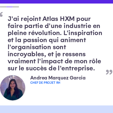
“
“
J'ai rejoint Atlas HXM pour
“
Chaque jour, Atlas HXM offre
faire partie d'une industrie en
Chez Atlas HXM, chaque jour
de formidables opportunités
pleine révolution. L'inspiration
est différent — et franchement,
„
de développement et
et la passion qui animent
c'est exactement ce que j'aime.
d'acquisition de compétences.
l'organisation sont
C'est un endroit où il fait bon
„
incroyables, et je ressens
travailler !
vraiment l'impact de mon rôle
„
sur le succès de l'entreprise.
Jerome Heuze
Andrea Marquez Garcia
Geo Coleman
DIRECTEUR DES OPÉRATIONS ET DU
CHEF DE PROJET RH
DIRECTEUR DE LA COMMUNICATION INTERNE
DÉVELOPPEMENT DU SITE WEB MONDIAL
ET DE LA CULTURE AUX RESSOURCES
HUMAINES