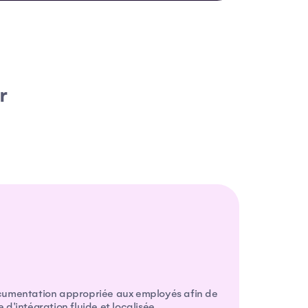
r
ocumentation appropriée aux employés afin de
 d'intégration fluide et localisée.