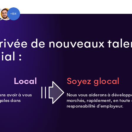
+154
rrivée de nouveaux talen
al :
Local
Soyez glocal
ans avoir à vous
Nous vous aiderons à développe
gales dans
marchés, rapidement, en toute 
responsabilité d'employeur.