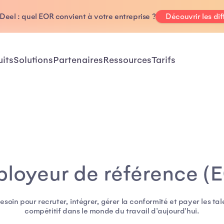
Deel : quel EOR convient à votre entreprise ?
Découvrir les di
uits
Solutions
Partenaires
Ressources
Tarifs
loyeur de référence (
besoin pour recruter, intégrer, gérer la conformité et payer les tal
compétitif dans le monde du travail d'aujourd'hui.