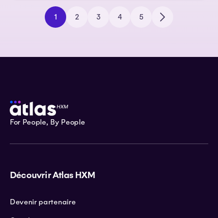
1
2
3
4
5
For People, By People
Découvrir Atlas HXM
Devenir partenaire