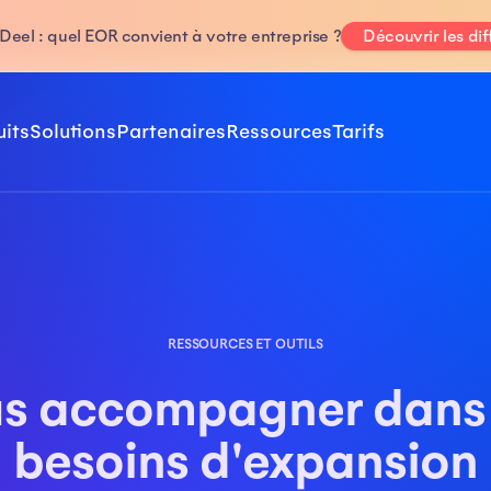
Deel : quel EOR convient à votre entreprise ?
Découvrir les di
uits
Solutions
Partenaires
Ressources
Tarifs
RESSOURCES ET OUTILS
s accompagner dans
besoins d'expansion