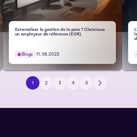
Externaliser la gestion de la paie ? Choisissez
L
- Atlas HXM
un employeur de référence (EOR)
l
d
Blogs
11.08.2023
1
2
3
4
5