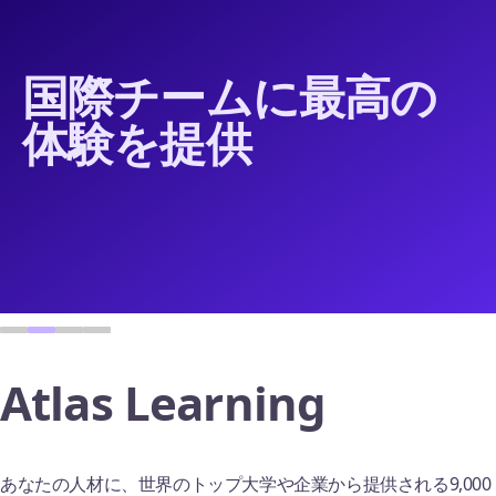
国際チームに最高の
体験を提供
セルフサービスのオン
Atlas Learning
Atlasモバイルアプリ
経費管理
ボーディング
あなたの人材に、世界のトップ大学や企業から提供される9,000
iOSとAndroid用のAtlasモバイルアプリで、従業員は仕事の重要
単一のプラットフォームソリューションで国際的な経費請求と