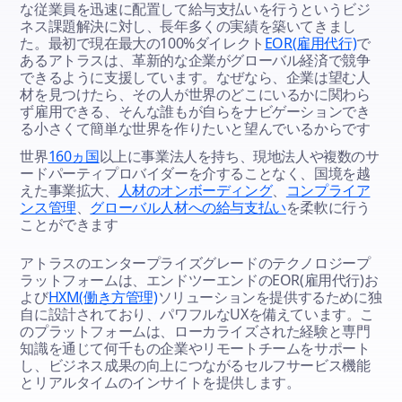
な従業員を迅速に配置して給与支払いを行うというビジ
ネス課題解決に対し、長年多くの実績を築いてきまし
た。最初で現在最大の100%ダイレクト
EOR(雇用代行)
で
あるアトラスは、革新的な企業がグローバル経済で競争
できるように支援しています。なぜなら、企業は望む人
材を見つけたら、その人が世界のどこにいるかに関わら
ず雇用できる、そんな誰もが自らをナビゲーションでき
る小さくて簡単な世界を作りたいと望んでいるからです
世界
160ヵ国
以上に事業法人を持ち、現地法人や複数のサ
ードパーティプロバイダーを介することなく、国境を越
えた事業拡大、
人材のオンボーディング
、
コンプライア
ンス管理
、
グローバル人材への給与支払い
を柔軟に行う
ことができます
アトラスのエンタープライズグレードのテクノロジープ
ラットフォームは、エンドツーエンドのEOR(雇用代行)お
よび
HXM(働き方管理)
ソリューションを提供するために独
自に設計されており、パワフルなUXを備えています。こ
のプラットフォームは、ローカライズされた経験と専門
知識を通じて何千もの企業やリモートチームをサポート
し、ビジネス成果の向上につながるセルフサービス機能
とリアルタイムのインサイトを提供します。