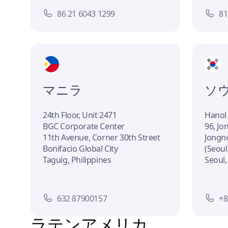
86 21 6043 1299
81
マニラ
ソ
24th Floor, Unit 2471
Hanol
BGC Corporate Center
96, Jo
11th Avenue, Corner 30th Street
Jongn
Bonifacio Global City
(Seoul
Taguig, Philippines
Seoul,
632 87900157
+8
ラテンアメリカ