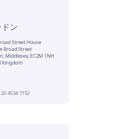
ンドン
road Street House
w Broad Street
n, Middlesex, EC2M 1NH
d Kingdom
 20 4534 7152