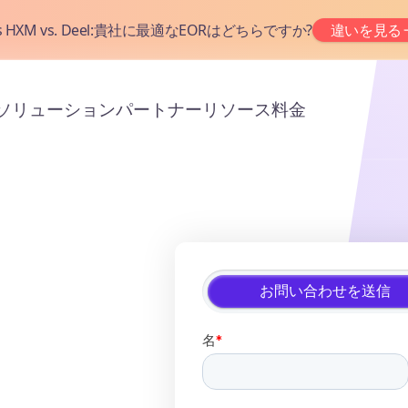
as HXM vs. Deel:貴社に最適なEORはどちらですか?
違いを見る
ソリューション
パートナー
リソース
料金
お問い合わせを送信