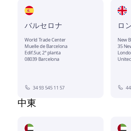
バルセロナ
ロ
World Trade Center
New B
Muelle de Barcelona
35 Ne
Edif.Sur, 2ª planta
Londo
08039 Barcelona
Unite
34 93 545 11 57
44
中東