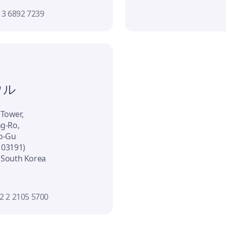
 3 6892 7239
ウル
 Tower,
ng-Ro,
o-Gu
 03191)
 South Korea
2 2 2105 5700