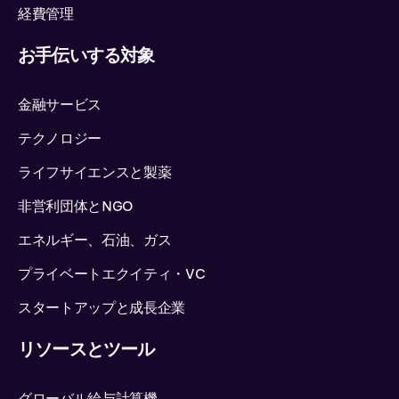
経費管理
クロアチア
お手伝いする対象
キプロス
金融サービス
チェコ共和国
テクノロジー
ライフサイエンスと製薬
コンゴ民主共和国
非営利団体とNGO
デンマーク
エネルギー、石油、ガス
ジブチ
プライベートエクイティ・VC
スタートアップと成長企業
ドミニカ共和国
リソースとツール
エクアドル
グローバル給与計算機