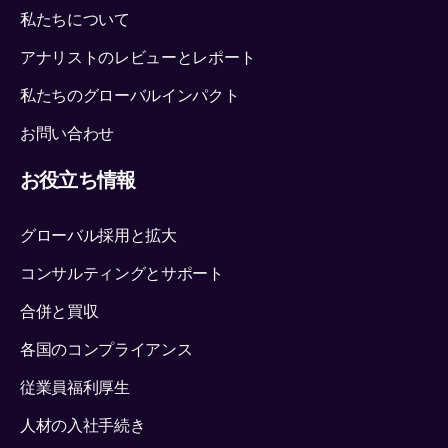
私たちについて
ブルンジ
アナリストのレビューとレポート
カンボジア
私たちのグローバルインパクト
カメルーン
お問い合わせ
カナダ
お役立ち情報
チャド
グローバル採用と拡大
コンサルティングとサポート
チリ
合併と買収
中国
各国のコンプライアンス
コロンビア
従業員福利厚生
人材の入社手続き
コスタリカ