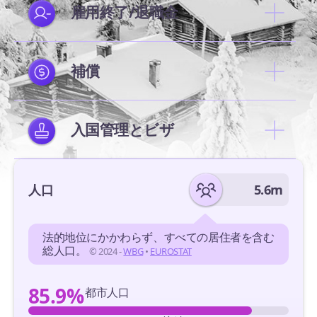
雇用終了/退職金
補償
入国管理とビザ
人口
5.6m
法的地位にかかわらず、すべての居住者を含む
総人口。
© 2024 -
WBG
•
EUROSTAT
85.9%
都市人口