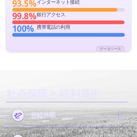
93.5%
インターネット接続
99.8%
銀行アクセス
100%
携帯電話の利用
データソース
社会保障と福利厚生
有給休暇