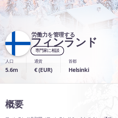
労働力を管理する
フィンランド
専門家に相談
人口
通貨
首都
5.6m
€ (EUR)
Helsinki
概要