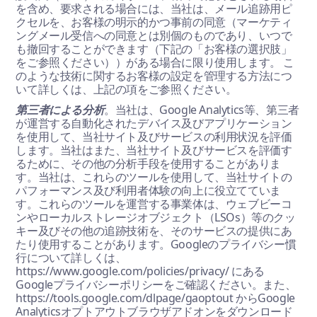
を含め、要求される場合には、当社は、メール追跡用ピ
クセルを、お客様の明示的かつ事前の同意（マーケティ
ングメール受信への同意とは別個のものであり、いつで
も撤回することができます（下記の「お客様の選択肢」
をご参照ください））がある場合に限り使用します。 こ
のような技術に関するお客様の設定を管理する方法につ
いて詳しくは、上記の項をご参照ください。
第三者による分析
。当社は、Google Analytics等、第三者
が運営する自動化されたデバイス及びアプリケーション
を使用して、当社サイト及びサービスの利用状況を評価
します。当社はまた、当社サイト及びサービスを評価す
るために、その他の分析手段を使用することがありま
す。当社は、これらのツールを使用して、当社サイトの
パフォーマンス及び利用者体験の向上に役立てていま
す。これらのツールを運営する事業体は、ウェブビーコ
ンやローカルストレージオブジェクト（LSOs）等のクッ
キー及びその他の追跡技術を、そのサービスの提供にあ
たり使用することがあります。Googleのプライバシー慣
行について詳しくは、
https://www.google.com/policies/privacy/ にある
Googleプライバシーポリシーをご確認ください。また、
https://tools.google.com/dlpage/gaoptout からGoogle
Analyticsオプトアウトブラウザアドオンをダウンロード