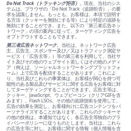
Do Not Track（トラッキング拒否）
。現在、当社のシス
テムは、ブラウザの「Do Not Track（追跡拒否）」の要
求を認識しません。もっとも、お客様は、本項で説明す
る方法（クッキーを無効にする等）により特定の追跡を
無効にすることができ、また、以下の「第三者広告ネッ
トワーク」の項の案内に従って、ターゲティング広告を
オプトアウトすることもできます。
第三者広告ネットワーク
。当社は、ネットワーク広告
主、広告主、スポンサー及び／又はトラフィック測定サ
ービス（「広告主等」）等の第三者を利用して、当社サ
イト及びその他のウェブサイト若しくはその他のメディ
ア（例えば、ソーシャルネットワーキングプラットフォ
ーム）上で広告を配信することがあります。これによ
り、当社及びこれらの事業体は、お客様が関心を持つ可
能性のある製品及びサービスに関する広告をお客様に対
してターゲティングすることができます。広告主等は、
クッキー、JavaScript、ウェブビーコン（クリアGIFを含
みます）、Flash LSOs、その他の追跡技術を使用して、
広告の効果を測定し、お客様向けに広告コンテンツをパ
ーソナライズすることがあります。これらのクッキーそ
の他の技術は、本通知ではなく、各広告主等独自のプラ
イバシーポリシーに従うものとします。当社は、これら
の広告主等に対し、お客様に関する情報（個人情報を含