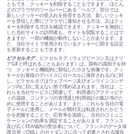
ともでき、クッキーを削除することもできます。ほとん
どのブラウザのツールバーにある「ヘルプ」部分では、
新しいクッキーの受入れを拒否する方法、新しいクッキ
ーを受信した際にブラウザに通知させる方法、又はクッ
キーを削除する方法を確認できます。クッキーを無効に
した当社サイトの訪問者も、サイトを閲覧することはで
きますが、一部の機能が動作しないことがあります。ま
た、当社サイトで使用されているクッキーに関する設定
を更新することもできます。
ピクセルタグ
。ピクセルタグ（ウェブビーコン又はクリ
アGIFと呼ばれることもあります）は、固有の識別子を持
つ、クッキーと機能的に類似した小さな画像です。クッ
キーがお客様のデバイスにローカルに保存されるのに対
し、ピクセルタグはウェブページ及びオンラインコンテ
ンツ内に目に見えない形で埋め込まれます。当社は、こ
れらを当社サービスに関連して、利用者のアクティビテ
ィの追跡、コンテンツの管理及び利用統計の集計等のた
めに使用することがあります。また、これらを当社の電
子メールに使用し、メールが開封又は転送されたかどう
かを把握することで、応答率を追跡し、当社のコミュニ
ケーションの効果を測定することがあります。フランス
及び広くEEA域内の受信者について、フランスのデータ保
護当局（CNIL）のガイダンスに沿って必要とされる場合