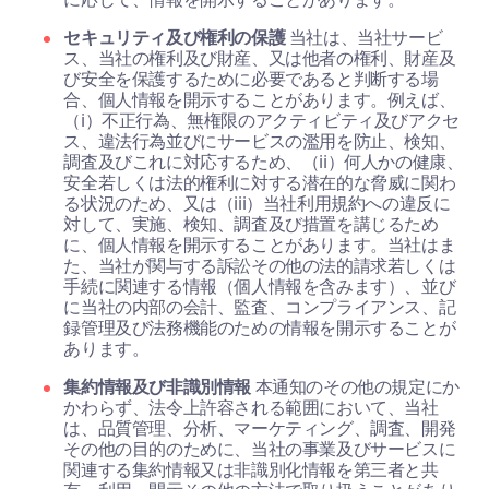
セキュリティ及び権利の保護
当社は、当社サービ
ス、当社の権利及び財産、又は他者の権利、財産及
び安全を保護するために必要であると判断する場
合、個人情報を開示することがあります。例えば、
（i）不正行為、無権限のアクティビティ及びアクセ
ス、違法行為並びにサービスの濫用を防止、検知、
調査及びこれに対応するため、（ii）何人かの健康、
安全若しくは法的権利に対する潜在的な脅威に関わ
る状況のため、又は（iii）当社利用規約への違反に
対して、実施、検知、調査及び措置を講じるため
に、個人情報を開示することがあります。当社はま
た、当社が関与する訴訟その他の法的請求若しくは
手続に関連する情報（個人情報を含みます）、並び
に当社の内部の会計、監査、コンプライアンス、記
録管理及び法務機能のための情報を開示することが
あります。
集約情報及び非識別情報
本通知のその他の規定にか
かわらず、法令上許容される範囲において、当社
は、品質管理、分析、マーケティング、調査、開発
その他の目的のために、当社の事業及びサービスに
関連する集約情報又は非識別化情報を第三者と共