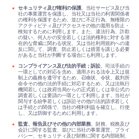
セキュリティ及び権利の保護
。当社サービス及び当
社の事業運営を保護し、当社又は当社の利害関係者
の権利を保護するため、並びに不正行為、無権限の
アクティビティ及びアクセスその他の濫用を防止・
検知するために利用します。また、違法行為、詐欺
の疑い、何人かの安全若しくは法的権利に対する潜
在的な脅威に関わる状況、又は当社利用規約への違
反に関して、調査、防止若しくは措置を講じる必要
があると当社が判断する場合にも利用します。
コンプライアンス及び法的手続；訴訟
。司法手続の
一環としての対応を含め、適用される法令上又は規
制上の義務を遵守するため、召喚状、令状、裁判所
命令その他の法的手続に対応するため、又は法執行
機関若しくは政府当局からの正式若しくは非公式の
調査若しくは要請の一環として利用します。当社が
関与する紛争若しくは訴訟その他の法的請求若しく
は手続との関係で、当社の権利利益を確立し、行使
し、又は防御するために利用します。
監査、報告及びその他の内部業務
。財務、税務及び
会計に関する監査、並びに当社の事業運営、プライ
バシー、セキュリティ及び財務に関する内部統制、