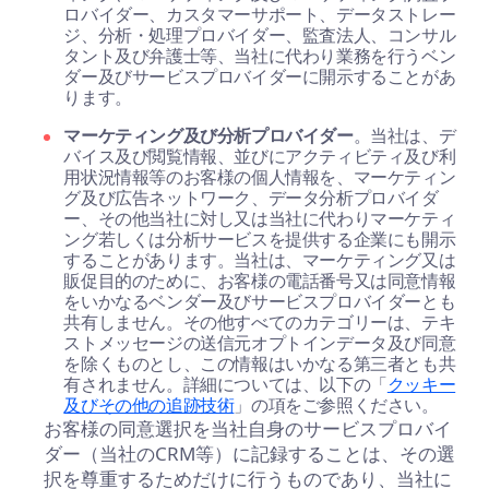
ロバイダー、カスタマーサポート、データストレー
ジ、分析・処理プロバイダー、監査法人、コンサル
タント及び弁護士等、当社に代わり業務を行うベン
ダー及びサービスプロバイダーに開示することがあ
ります。
マーケティング及び分析プロバイダー
。当社は、デ
バイス及び閲覧情報、並びにアクティビティ及び利
用状況情報等のお客様の個人情報を、マーケティン
グ及び広告ネットワーク、データ分析プロバイダ
ー、その他当社に対し又は当社に代わりマーケティ
ング若しくは分析サービスを提供する企業にも開示
することがあります。当社は、マーケティング又は
販促目的のために、お客様の電話番号又は同意情報
をいかなるベンダー及びサービスプロバイダーとも
共有しません。その他すべてのカテゴリーは、テキ
ストメッセージの送信元オプトインデータ及び同意
を除くものとし、この情報はいかなる第三者とも共
有されません。詳細については、以下の「
クッキー
及びその他の追跡技術
」の項をご参照ください。
お客様の同意選択を当社自身のサービスプロバイ
ダー（当社のCRM等）に記録することは、その選
択を尊重するためだけに行うものであり、当社に