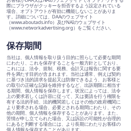
お客様がDAA又はNAIのウェブサイトでオプトアウトする
際にブラウザがクッキーを拒否するよう設定されている
場合、オプトアウトが有効に機能しないことがありま
す。詳細については、DAAのウェブサイト
（www.aboutads.info）及びNAIのウェブサイト
（www.networkadvertising.org）をご覧ください。
保存期間
当社は、個人情報を取り扱う目的に照らして必要な期間
にわたり、これを保存することを一般方針としており、
これには、法令、規制、税務、会計又は報告に関する要
件を満たす目的が含まれます。当社は通常、例えば契約
に基づき法的請求を提起又は防御できるよう、お客様と
の取引の正確な記録を維持するなど、出訴期限に相当す
る期間、個人情報を保存します。状況によっては、法令
上の要求若しくは許容に従って、又は要請を行う権限を
有する法的手続、法的機関若しくはその他の政府機関に
より要求される場合、必要とされる期間にわたり、その
他の期間、個人情報を保存することがあります。また、
苦情が申し立てられた場合、又は訴訟の可能性が合理的
にあると判断する場合には、より長期にわたりお客様の
個人情報を保存することがあります。