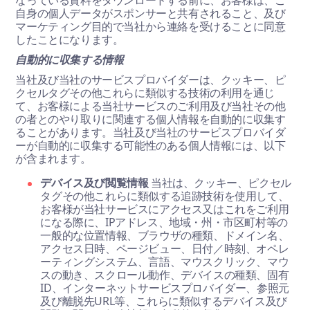
なっている資料をダウンロードする前に、お客様は、ご
自身の個人データがスポンサーと共有されること、及び
マーケティング目的で当社から連絡を受けることに同意
したことになります。
自動的に収集する情報
当社及び当社のサービスプロバイダーは、クッキー、ピ
クセルタグその他これらに類似する技術の利用を通じ
て、お客様による当社サービスのご利用及び当社その他
の者とのやり取りに関連する個人情報を自動的に収集す
ることがあります。当社及び当社のサービスプロバイダ
ーが自動的に収集する可能性のある個人情報には、以下
が含まれます。
デバイス及び閲覧情報
当社は、クッキー、ピクセル
タグその他これらに類似する追跡技術を使用して、
お客様が当社サービスにアクセス又はこれをご利用
になる際に、IPアドレス、地域・州・市区町村等の
一般的な位置情報、ブラウザの種類、ドメイン名、
アクセス日時、ページビュー、日付／時刻、オペレ
ーティングシステム、言語、マウスクリック、マウ
スの動き、スクロール動作、デバイスの種類、固有
ID、インターネットサービスプロバイダー、参照元
及び離脱先URL等、これらに類似するデバイス及び