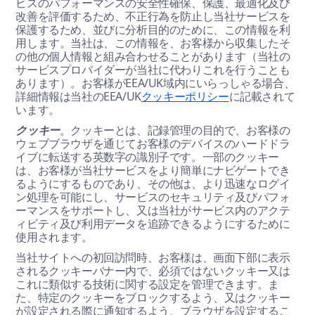
ビスのパフォーマンスの安全性確保、保護、最適化及び
改善を評価するため、不正行為を防止し当社サービスを
保護するため、並びに分析目的のために、この情報を利
用します。当社は、この情報を、お客様から収集したそ
の他の個人情報と組み合わせることがあります（当社の
サービスプロバイダーが当社に代わりこれを行うことも
あります）。お客様がEEA/UK域内にいらっしゃる場合、
詳細情報は当社のEEA/UK
クッキーポリシー
に記載されて
います。
クッキー
。クッキーとは、記録管理の目的で、お客様の
ウェブブラウザを通じてお客様のデバイスのハードドラ
イブに転送する英数字の識別子です。一部のクッキー
は、お客様が当社サービスをより簡単にナビゲートでき
るようにするものであり、その他は、より迅速なログイ
ン処理を可能にし、サービスのセキュリティ及びパフォ
ーマンスをサポートし、又は当社がサービス内のアクテ
ィビティ及び利用データを追跡できるようにするために
使用されます。
当社サイトへの初回訪問時、お客様は、画面下部に表示
されるクッキーバナー内で、必須ではないクッキー又は
これに類似する技術に関する設定を管理できます。ま
た、特定のクッキーをブロックするよう、又はクッキー
が設定される際に通知するよう、ブラウザを設定するこ