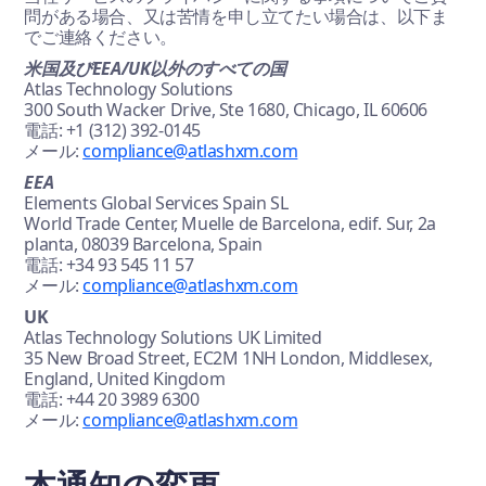
問がある場合、又は苦情を申し立てたい場合は、以下ま
でご連絡ください。
米国及びEEA/UK以外のすべての国
Atlas Technology Solutions
300 South Wacker Drive, Ste 1680, Chicago, IL 60606
電話: +1 (312) 392-0145
メール:
compliance@atlashxm.com
EEA
Elements Global Services Spain SL
World Trade Center, Muelle de Barcelona, edif. Sur, 2a
planta, 08039 Barcelona, Spain
電話: +34 93 545 11 57
メール:
compliance@atlashxm.com
UK
Atlas Technology Solutions UK Limited
35 New Broad Street, EC2M 1NH London, Middlesex,
England, United Kingdom
電話: +44 20 3989 6300
メール:
compliance@atlashxm.com
本通知の変更