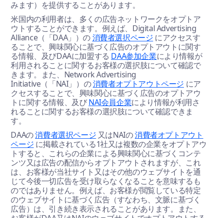
みます）を提供することがあります。
米国内の利用者は、多くの広告ネットワークをオプトア
ウトすることができます。例えば、Digital Advertising
Alliance（「DAA」）の
消費者選択ページ
にアクセスす
ることで、興味関心に基づく広告のオプトアウトに関す
る情報、及びDAAに加盟する
DAA参加企業
により情報が
利用されることに関するお客様の選択肢について確認で
きます。また、Network Advertising
Initiative（「NAI」）の
消費者オプトアウトページ
にア
クセスすることで、興味関心に基づく広告のオプトアウ
トに関する情報、及び
NAI会員企業
により情報が利用さ
れることに関するお客様の選択肢について確認できま
す。
DAAの
消費者選択ページ
又はNAIの
消費者オプトアウト
ページ
に掲載されている1社又は複数の企業をオプトアウ
トすると、これらの企業による興味関心に基づくコンテ
ンツ又は広告の配信からオプトアウトされますが、これ
は、お客様が当社サイト又はその他のウェブサイトを通
じて今後一切広告を受け取らなくなることを意味するも
のではありません。例えば、お客様が閲覧している特定
のウェブサイトに基づく広告（すなわち、文脈に基づく
広告）は、引き続き表示されることがあります。また、