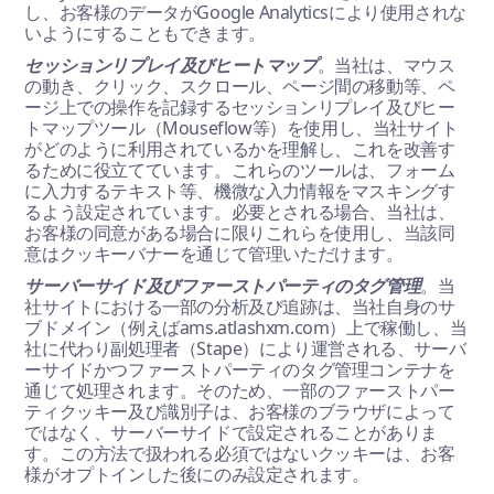
し、お客様のデータがGoogle Analyticsにより使用されな
いようにすることもできます。
セッションリプレイ及びヒートマップ
。当社は、マウス
の動き、クリック、スクロール、ページ間の移動等、ペ
ージ上での操作を記録するセッションリプレイ及びヒー
トマップツール（Mouseflow等）を使用し、当社サイト
がどのように利用されているかを理解し、これを改善す
るために役立てています。これらのツールは、フォーム
に入力するテキスト等、機微な入力情報をマスキングす
るよう設定されています。必要とされる場合、当社は、
お客様の同意がある場合に限りこれらを使用し、当該同
意はクッキーバナーを通じて管理いただけます。
サーバーサイド及びファーストパーティのタグ管理
。当
社サイトにおける一部の分析及び追跡は、当社自身のサ
ブドメイン（例えばams.atlashxm.com）上で稼働し、当
社に代わり副処理者（Stape）により運営される、サーバ
ーサイドかつファーストパーティのタグ管理コンテナを
通じて処理されます。そのため、一部のファーストパー
ティクッキー及び識別子は、お客様のブラウザによって
ではなく、サーバーサイドで設定されることがありま
す。この方法で扱われる必須ではないクッキーは、お客
様がオプトインした後にのみ設定されます。