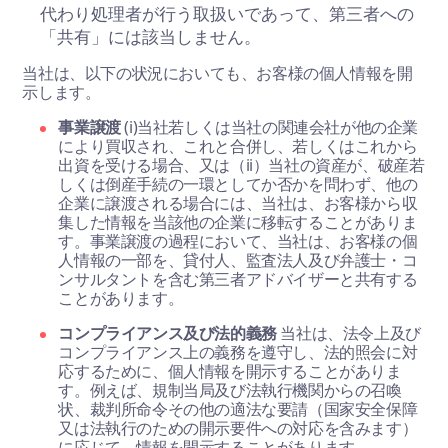
代わり処理者が行う取扱いであって、第三者への
「共有」には該当しません。
当社は、以下の状況においても、お客様の個人情報を開
示します。
事業譲渡
(i)当社若しくは当社の関連会社が他の企業
により買収され、これと合併し、若しくはこれから
出資を受ける場合、又は（ii）当社の資産が、破産若
しくは倒産手続の一環としてか否かを問わず、他の
企業に譲渡される場合には、当社は、お客様から収
集した情報を当該他の企業に移転することがありま
す。事業譲渡の過程において、当社は、お客様の個
人情報の一部を、貸付人、監査法人及び弁護士・コ
ンサルタントを含む第三者アドバイザーと共有する
ことがあります。
コンプライアンス及び法的義務
当社は、法令上及び
コンプライアンス上の義務を遵守し、法的照会に対
応するために、個人情報を開示することがありま
す。例えば、規制当局及び法執行機関からの召喚
状、裁判所命令その他の適法な要請（国家安全保障
又は法執行のための開示要件への対応を含みます）
に応じて、情報を開示することがあります。