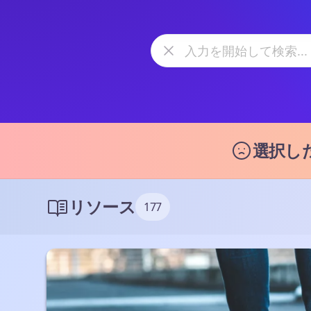
選択し
リソース
177