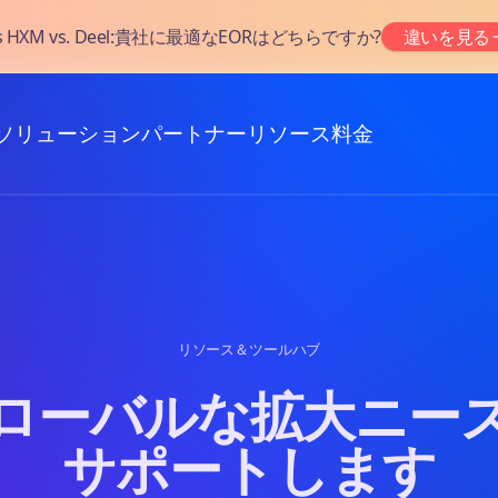
as HXM vs. Deel:貴社に最適なEORはどちらですか?
違いを見る
ソリューション
パートナー
リソース
料金
リソース＆ツールハブ
ローバルな拡大ニー
サポートします