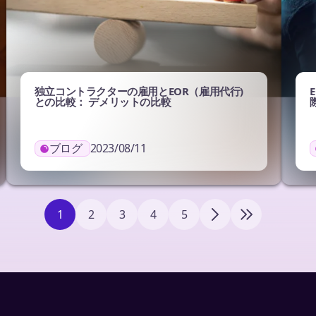
独立コントラクターの雇用とEOR（雇用代行)
との比較： デメリットの比較
ブログ
2023/08/11
1
2
3
4
5