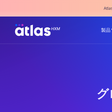
Atl
製品
グ