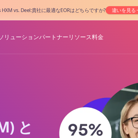
as HXM vs. Deel:貴社に最適なEORはどちらですか?
違いを見る
ソリューション
パートナー
リソース
料金
) と