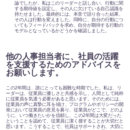
論でしたが、私はこのリーダーと話し合い、行動に関
する期待値を設定し、その人に欠けている自己認識を
持たせました。最終的には、本音で語り合った結果、
その人は行動を変えました。同時に、自分の行動につ
いてもフィードバックを求め、自分が期待する行動の
モデルとなっているかどうかを確認しました。
他の人事担当者に、社員の活躍
を支援するためのアドバイスを
お願いします。
この2年間は、誰にとっても困難な時期でした。私は、リ
ーダーは、従業員に優しさと共感を示し、人間として純粋
に従業員を気遣う必要があると思います。そのためには、
従業員の声に真摯に耳を傾け、プログラムやポリシーの開
発において従業員の意見を募り、従業員がどこで、どのよ
うに、いつ働きたいかを信頼し、この2年間は大変だった
ということを認めて、従業員に潔く接することが大切だと
思います。こうすることで、社員はサポートされ、大切に