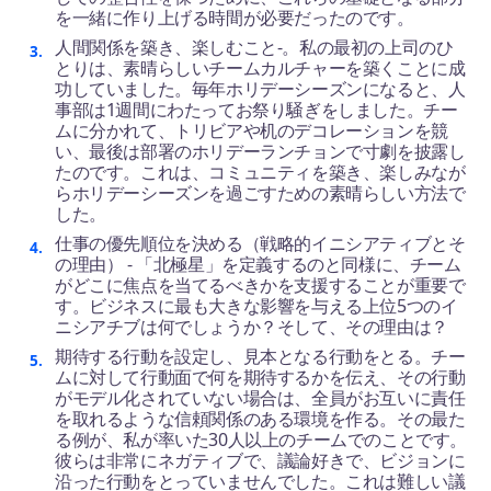
を一緒に作り上げる時間が必要だったのです。
人間関係を築き、楽しむこと-。私の最初の上司のひ
とりは、素晴らしいチームカルチャーを築くことに成
功していました。毎年ホリデーシーズンになると、人
事部は1週間にわたってお祭り騒ぎをしました。チー
ムに分かれて、トリビアや机のデコレーションを競
い、最後は部署のホリデーランチョンで寸劇を披露し
たのです。これは、コミュニティを築き、楽しみなが
らホリデーシーズンを過ごすための素晴らしい方法で
した。
仕事の優先順位を決める（戦略的イニシアティブとそ
の理由） - 「北極星」を定義するのと同様に、チーム
がどこに焦点を当てるべきかを支援することが重要で
す。ビジネスに最も大きな影響を与える上位5つのイ
ニシアチブは何でしょうか？そして、その理由は？
期待する行動を設定し、見本となる行動をとる。チー
ムに対して行動面で何を期待するかを伝え、その行動
がモデル化されていない場合は、全員がお互いに責任
を取れるような信頼関係のある環境を作る。その最た
る例が、私が率いた30人以上のチームでのことです。
彼らは非常にネガティブで、議論好きで、ビジョンに
沿った行動をとっていませんでした。これは難しい議