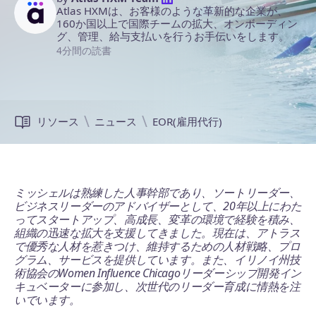
Atlas HXMは、お客様のような革新的な企業が、
160か国以上で国際チームの拡大、オンボーディン
グ、管理、給与支払いを行うお手伝いをします。
4分間の読書
リソース
ニュース
EOR(雇用代行)
ミッシェルは熟練した人事幹部であり、ソートリーダー、
ビジネスリーダーのアドバイザーとして、20年以上にわた
ってスタートアップ、高成長、変革の環境で経験を積み、
組織の迅速な拡大を支援してきました。現在は、アトラス
で優秀な人材を惹きつけ、維持するための人材戦略、プロ
グラム、サービスを提供しています。また、イリノイ州技
術協会のWomen Influence Chicagoリーダーシップ開発イン
キュベーターに参加し、次世代のリーダー育成に情熱を注
いでいます。