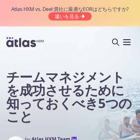
Atlas HXM vs. Deel:貴社に最適なEORはどちらですか?
違いを見る
チームマネジメント
を成功させるために
知っておくべき5つの
こと
by
Atlas HXM Team