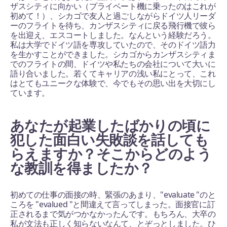
ザスシティに向かい（プライベート機に乗ったのはこれが
初めて！）、シカゴで友人と過ごしながらドイツ人リーダ
ーのフライトを待ち、カンザスシティに戻る飛行機で彼ら
を出迎え、エスコートしました。なんという経験だろう。
私は大学でドイツ語を専攻していたので、そのドイツ語力
を生かすことができました。シカゴからカンザスシティま
でのフライトの間、ドイツや私たちの会社について大いに
語り合いました。若くてキャリアの浅い私にとって、これ
はとてもユニークな体験で、今でもその思い出を大切にし
ています。
あなたが起業したばかりの頃に
犯した面白い失敗談を話しても
らえますか？そこからどのよう
な教訓を得ましたか？
初めての仕事の面接の時、緊張のあまり、"evaluate "のと
ころを "evalued "と間違えて言ってしまった。面接官に訂
正されるまで気がつかなかったんです。もちろん、大卒の
私が文法も正しく知らないなんて、とぞっとしました。ひ