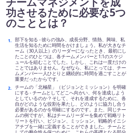
チームマネジメントを成
功させるために必要な5つ
のこととは？
部下を知る - 彼らの強み、成長分野、情熱、興味、私
生活を知るために時間をかけましょう。私が大きなチ
ーム（30人以上）のリーダーになったとき、最初にし
たことのひとつは、各チームメンバーと1:1のスケジ
ュールを組むことでした。しかし、これは一度だけの
ことではありません。なぜなら、私にとっては、チー
ムメンバー一人ひとりと継続的に時間を過ごすことが
重要だったからです。
チームの「北極星」（ビジョンとミッション）を明確
にする - チームとしてどこへ向かい、何を達成しよう
としているのか？そして、それを達成するために、各
自がどのような役割を果たし、どのように協力し合う
必要があるのかを明確にするのです。また、同じチー
ムの例ですが、私はチームリーダーを集めて戦略リト
リートを行い、ビジョン、ミッション、戦略的イニシ
アチブを一緒に定義することができました。チームと
しての整合性を保つために、これらの基礎となる部分