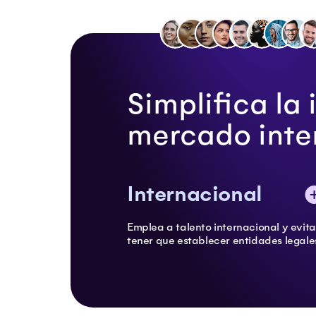
Simplifica la
mercado inte
Internacional
Emplea a talento internacional y evita
tener que establecer entidades legales