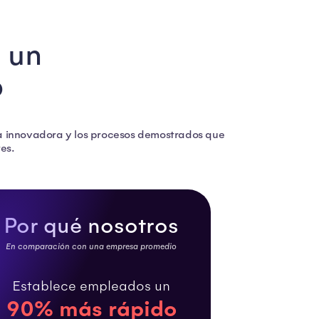
s un
o
ca innovadora y los procesos demostrados que
tes.
Por qué nosotros
En comparación con una empresa promedio
Establece empleados un
90% más rápido