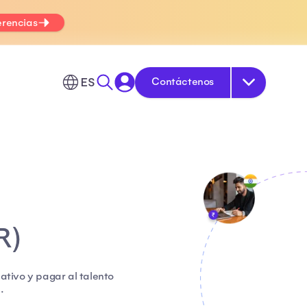
erencias
ES
Contáctenos
R)
ativo y pagar al talento
.