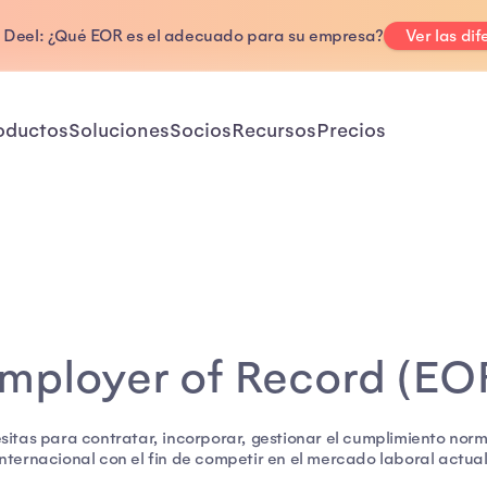
. Deel: ¿Qué EOR es el adecuado para su empresa?
Ver las dif
oductos
Soluciones
Socios
Recursos
Precios
mployer of Record (EO
esitas para contratar, incorporar, gestionar el cumplimiento norm
internacional con el fin de competir en el mercado laboral actual