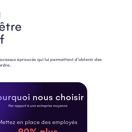
a
être
f
ocessus éprouvés qui lui permettent d'obtenir des
ordre.
ourquoi nous choisir
Par rapport à une entreprise moyenne
Mettez en place des employés
90% plus