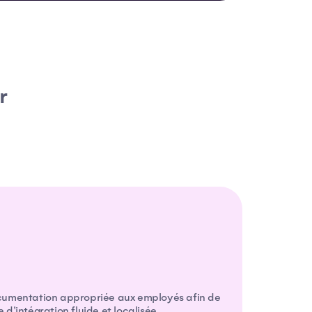
r
ocumentation appropriée aux employés afin de
 d'intégration fluide et localisée.