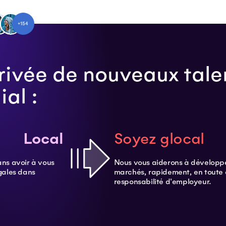
+154
rrivée de nouveaux talen
al :
Local
Soyez glocal
ans avoir à vous
Nous vous aiderons à développe
gales dans
marchés, rapidement, en toute 
responsabilité d'employeur.