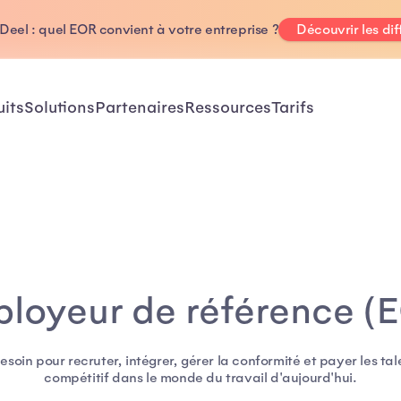
Deel : quel EOR convient à votre entreprise ?
Découvrir les di
uits
Solutions
Partenaires
Ressources
Tarifs
loyeur de référence (
besoin pour recruter, intégrer, gérer la conformité et payer les tal
compétitif dans le monde du travail d'aujourd'hui.