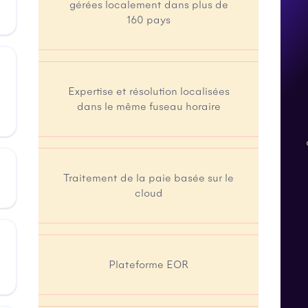
gérées localement dans plus de
160 pays
Expertise et résolution localisées
dans le même fuseau horaire
Traitement de la paie basée sur le
cloud
Plateforme EOR