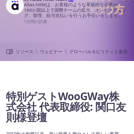
Atlas HXMは、お客様のような革新的な企業が、
160か国以上で国際チームの拡大、オンボーディン
グ、管理、給与支払いを行うお手伝いをします。
1分間の読書
リソース
ウェビナー
グローバルモビリティと雇用
特別ゲストWooGWay株
式会社 代表取締役: 関口友
則様登壇