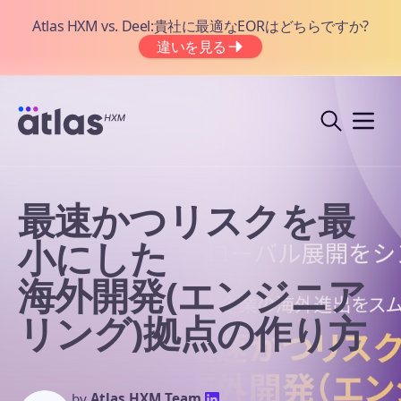
Atlas HXM vs. Deel:貴社に最適なEORはどちらですか?
違いを見る
最速かつリスクを最
小にした
海外開発(エンジニア
リング)拠点の作り方
by
Atlas HXM Team