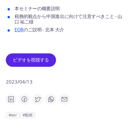
本セミナーの概要説明
税務的観点から中国進出に向けて注意すべきこと - 山
口 祐二様
EOR
のご説明 - 北本 大介
ビデオを視聴する
2023/04/13
#eor
#動画