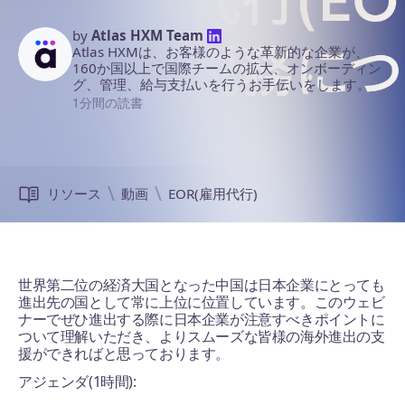
by
Atlas HXM Team
Atlas HXMは、お客様のような革新的な企業が、
160か国以上で国際チームの拡大、オンボーディン
グ、管理、給与支払いを行うお手伝いをします。
1分間の読書
リソース
動画
EOR(雇用代行)
世界第二位の経済大国となった中国は日本企業にとっても
進出先の国として常に上位に位置しています。このウェビ
ナーでぜひ進出する際に日本企業が注意すべきポイントに
ついて理解いただき、よりスムーズな皆様の海外進出の支
援ができればと思っております。
アジェンダ(1時間):