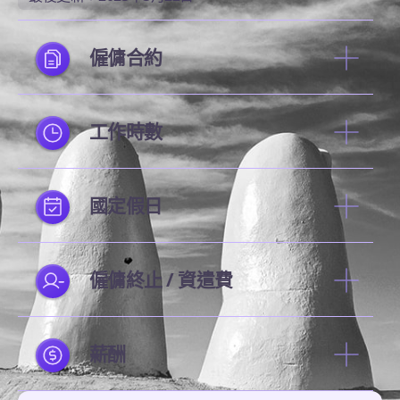
僱傭合約
工作時數
國定假日
僱傭終止 / 資遣費
薪酬