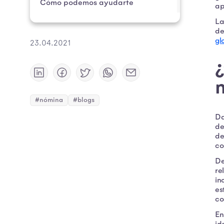
Cómo podemos ayudarte
ap
La
de
gl
23.04.2021
¿
#nómina
#blogs
Da
de
de
co
De
re
in
es
co
En