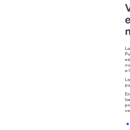
V
La
Pu
es
cu
a 
La
pu
En
lo
pr
ve