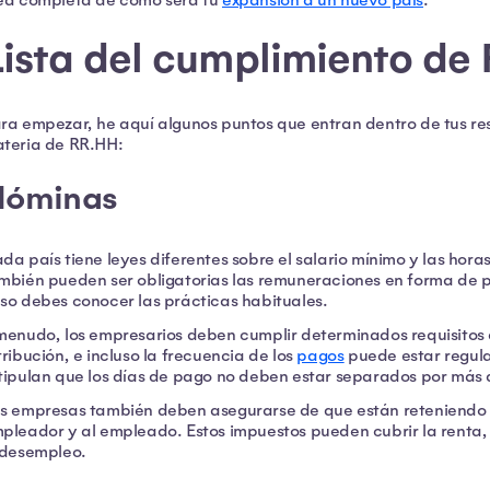
ea completa de cómo será tu
expansión a un nuevo país
.
Lista del cumplimiento de
ra empezar, he aquí algunos puntos que entran dentro de tus r
teria de RR.HH:
Nóminas
da país tiene leyes diferentes sobre el salario mínimo y las hora
mbién pueden ser obligatorias las remuneraciones en forma de p
so debes conocer las prácticas habituales.
menudo, los empresarios deben cumplir determinados requisitos d
tribución, e incluso la frecuencia de los
pagos
puede estar regula
tipulan que los días de pago no deben estar separados por más 
s empresas también deben asegurarse de que están reteniendo 
pleador y al empleado. Estos impuestos pueden cubrir la renta, la
 desempleo.