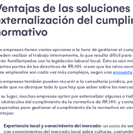
entajas de las soluciones
externalización del cumpl
normativo
s empresas tienen varias opciones a la hora de gestionar el cum
eden realizar el trabajo internamente, lo que resulta difícil par
tán familiarizados con la legislación laboral local. Esto es aún más
artas partes de los directivos de RR.HH. creen que los retos nor
los empleados son cada vez más complejos, según una
encuesta
s empresas también pueden recurrir a la consultoría jurídica, pe
ede que no abarque todo lo que hay que saber sobre los mercad
 su lugar, muchas empresas optan por externalizar algunas o tod
s obstáculos del cumplimiento de la normativa de RR.HH. y conta
eparados para gestionar el cumplimiento de la normativa en vari
ntajas:
Experiencia local y conocimiento del mercado
: un socio de ex
con conocimientos del mercado local sobre culturas, costumbr