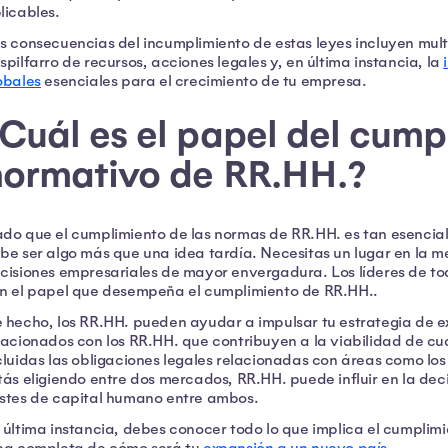
licables.
s consecuencias del incumplimiento de estas leyes incluyen mult
spilfarro de recursos, acciones legales y, en última instancia, la
obales
esenciales para el crecimiento de tu empresa.
Cuál es el papel del cump
normativo de RR.HH.?
do que el cumplimiento de las normas de RR.HH. es tan esencial 
be ser algo más que una idea tardía. Necesitas un lugar en la 
cisiones empresariales de mayor envergadura. Los líderes de t
n el papel que desempeña el cumplimiento de RR.HH..
 hecho, los RR.HH. pueden ayudar a impulsar tu estrategia de 
lacionados con los RR.HH. que contribuyen a la viabilidad de c
cluidas las obligaciones legales relacionadas con áreas como los s
tás eligiendo entre dos mercados, RR.HH. puede influir en la d
stes de capital humano entre ambos.
 última instancia, debes conocer todo lo que implica el cumplim