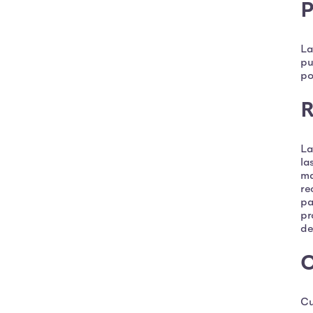
P
La
pu
po
La
la
ma
re
pa
pr
de
C
Cu