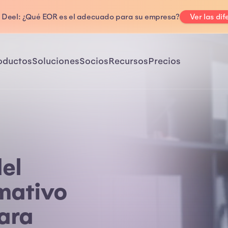
. Deel: ¿Qué EOR es el adecuado para su empresa?
Ver las dif
oductos
Soluciones
Socios
Recursos
Precios
del
mativo
ara