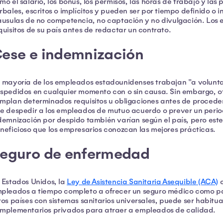
mo el salario, los bonus, los permisos, las horas de trabajo y las
rbales, escritos o implícitos y pueden ser por tiempo definido o 
áusulas de no competencia, no captación y no divulgación. Los 
quisitos de su país antes de redactar un contrato.
ese e indemnización
 mayoría de los empleados estadounidenses trabajan "a voluntad
spedidos en cualquier momento con o sin causa. Sin embargo, ot
mplan determinados requisitos u obligaciones antes de proceder
e despedir a los empleados de mutuo acuerdo o prever un period
demnización por despido también varían según el país, pero este 
neficioso que los empresarios conozcan las mejores prácticas.
eguro de enfermedad
 Estados Unidos, la
Ley de Asistencia Sanitaria Asequible (ACA)
o
pleados a tiempo completo a ofrecer un seguro médico como pa
ros países con sistemas sanitarios universales, puede ser habitu
mplementarios privados para atraer a empleados de calidad.