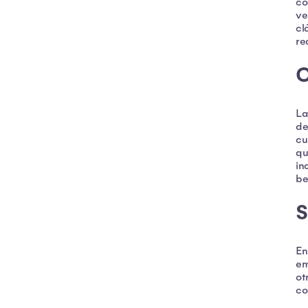
co
ve
cl
re
C
La
de
cu
qu
in
be
S
En
em
ot
co