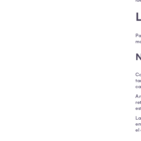
id
Pa
ma
Ca
ta
ca
A 
re
es
La
em
el