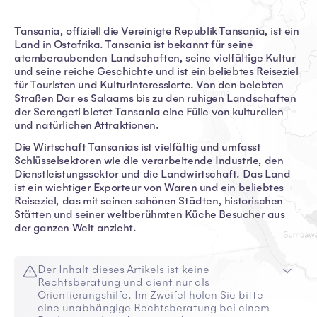
Tansania, offiziell die Vereinigte Republik Tansania, ist ein
Land in Ostafrika. Tansania ist bekannt für seine
atemberaubenden Landschaften, seine vielfältige Kultur
und seine reiche Geschichte und ist ein beliebtes Reiseziel
für Touristen und Kulturinteressierte. Von den belebten
Straßen Dar es Salaams bis zu den ruhigen Landschaften
der Serengeti bietet Tansania eine Fülle von kulturellen
und natürlichen Attraktionen.
Die Wirtschaft Tansanias ist vielfältig und umfasst
Schlüsselsektoren wie die verarbeitende Industrie, den
Dienstleistungssektor und die Landwirtschaft. Das Land
ist ein wichtiger Exporteur von Waren und ein beliebtes
Reiseziel, das mit seinen schönen Städten, historischen
Stätten und seiner weltberühmten Küche Besucher aus
der ganzen Welt anzieht.
Der Inhalt dieses Artikels ist keine
Rechtsberatung und dient nur als
Orientierungshilfe. Im Zweifel holen Sie bitte
eine unabhängige Rechtsberatung bei einem