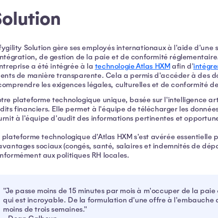
olution
fygility Solution gère ses employés internationaux à l'aide d'une 
intégration, de gestion de la paie et de conformité réglementaire.
entreprise a été intégrée à la
technologie Atlas HXM
afin d'
intégre
lents de manière transparente. Cela a permis d'accéder à des do
comprendre les exigences légales, culturelles et de conformité 
tre plateforme technologique unique, basée sur l'intelligence artif
dits financiers. Elle permet à l'équipe de télécharger les données
urnit à l'équipe d'audit des informations pertinentes et opportun
 plateforme technologique d'Atlas HXM s'est avérée essentielle 
avantages sociaux (congés, santé, salaires et indemnités de dépa
nformément aux politiques RH locales.
"Je passe moins de 15 minutes par mois à m'occuper de la paie
qui est incroyable. De la formulation d'une offre à l'embauche d'
moins de trois semaines."