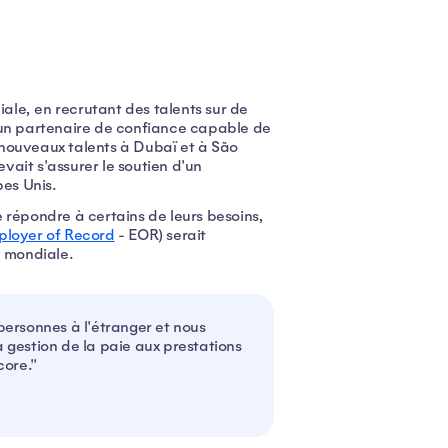
iale, en recrutant des talents sur de
'un partenaire de confiance capable de
s nouveaux talents à Dubaï et à São
evait s'assurer le soutien d'un
bes Unis.
 répondre à certains de leurs besoins,
loyer of Record
- EOR) serait
n mondiale.
ersonnes à l'étranger et nous
a gestion de la paie aux prestations
core."