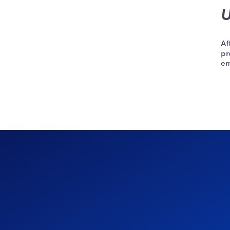
U
Af
pr
em