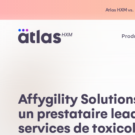
Atlas HXM vs. 
Prod
Affygility Solution
un prestataire lea
services de toxico