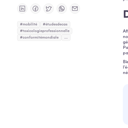
#mobilité
#étudesdecas
#toxicologieprofessionnelle
Af
no
#conformitémondiale
...
gé
Pa
pa
Bi
l'
né