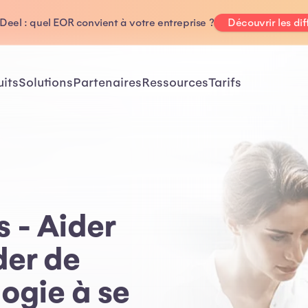
Deel : quel EOR convient à votre entreprise ?
Découvrir les di
uits
Solutions
Partenaires
Ressources
Tarifs
s - Aider
der de
logie à se