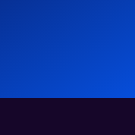
Le succès de Mamoon avec Atlas : trouver le
Re
bon employeur de référence comme partenaire
Eu
Études de cas
17.07.2024