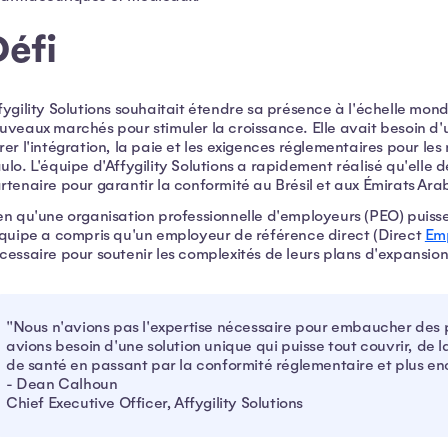
Défi
fygility Solutions souhaitait étendre sa présence à l'échelle mond
uveaux marchés pour stimuler la croissance. Elle avait besoin d
rer l'intégration, la paie et les exigences réglementaires pour le
ulo. L'équipe d'Affygility Solutions a rapidement réalisé qu'elle d
rtenaire pour garantir la conformité au Brésil et aux Émirats Ara
en qu'une organisation professionnelle d'employeurs (PEO) puisse
équipe a compris qu'un employeur de référence direct (Direct
Emp
cessaire pour soutenir les complexités de leurs plans d'expansio
"Nous n'avions pas l'expertise nécessaire pour embaucher des p
avions besoin d'une solution unique qui puisse tout couvrir, de l
de santé en passant par la conformité réglementaire et plus en
- Dean Calhoun
Chief Executive Officer, Affygility Solutions