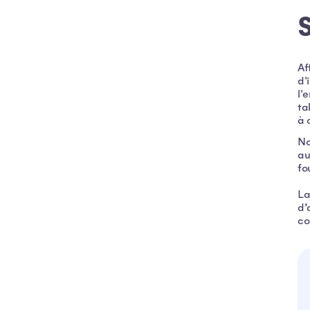
S
Af
d'
l'
ta
à 
No
au
fo
La
d’
co