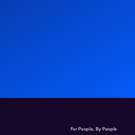
localisation d'une entreprise informatique en
rope centrale
Études de cas
12.04.2024
For People, By People