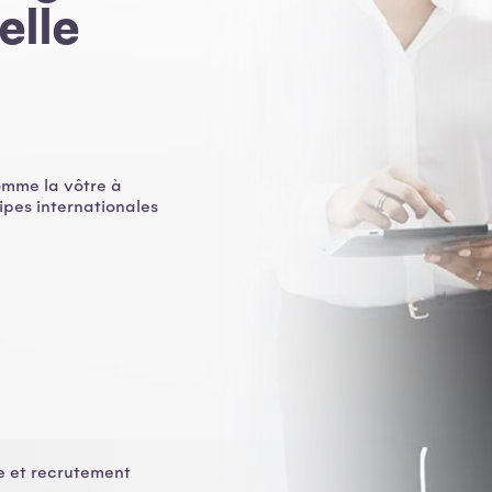
elle
omme la vôtre à
ipes internationales
e et recrutement