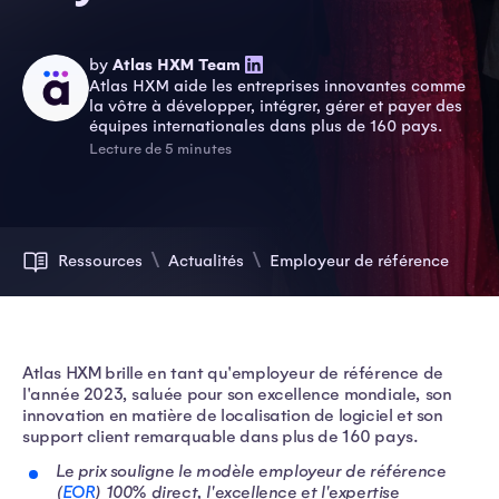
by
Atlas HXM Team
Atlas HXM aide les entreprises innovantes comme
la vôtre à développer, intégrer, gérer et payer des
équipes internationales dans plus de 160 pays.
Lecture de 5 minutes
Ressources
Actualités
Employeur de référence
Atlas HXM brille en tant qu'employeur de référence de
l'année 2023, saluée pour son excellence mondiale, son
innovation en matière de localisation de logiciel et son
support client remarquable dans plus de 160 pays.
Le prix souligne le modèle employeur de référence
(
EOR
) 100% direct, l'excellence et l'expertise