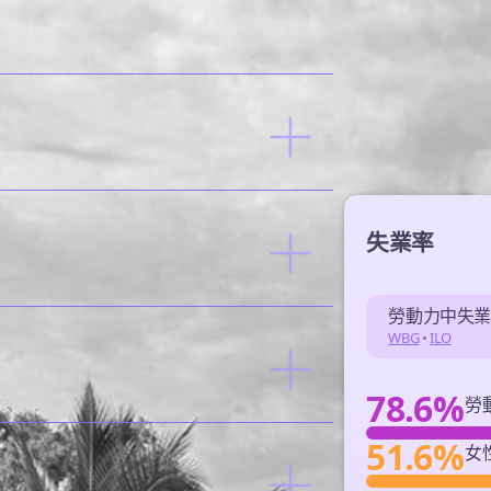
失業率
勞動力中失
WBG
•
ILO
78.6%
勞
51.6%
女