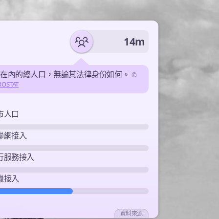
14m
民在內的總人口，無論其法律身份如何。
©
ROSTAT
市人口
聯網接入
行服務接入
機接入
資料來源