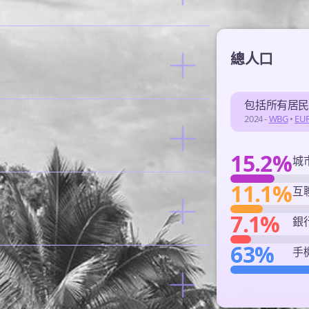
總人口
包括所有居
2024 -
WBG
•
EU
15.2%
城
11.1%
互
7.1%
銀
63%
手