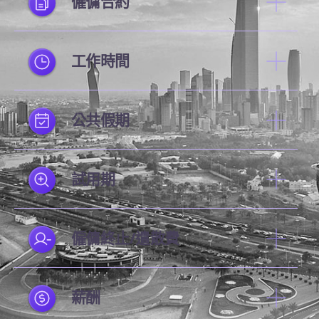
僱傭合約
工作時間
公共假期
試用期
僱傭終止/遣散費
薪酬