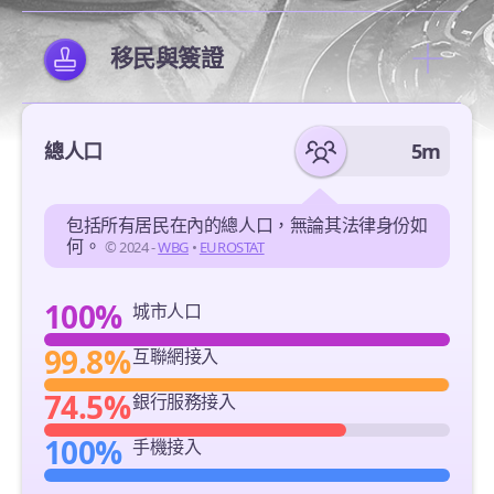
移民與簽證
總人口
5m
包括所有居民在內的總人口，無論其法律身份如
何。
© 2024 -
WBG
•
EUROSTAT
100%
城市人口
99.8%
互聯網接入
74.5%
銀行服務接入
100%
手機接入