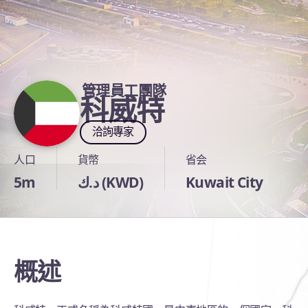
管理員工團隊
科威特
洽詢專家
人口
貨幣
省会
5m
د.ك (KWD)
Kuwait City
概述