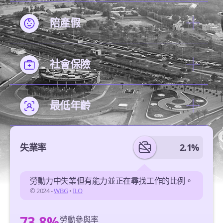
陪產假
社會保險
最低年齡
失業率
2.1%
勞動力中失業但有能力並正在尋找工作的比例。
© 2024 -
WBG
•
ILO
73.8%
勞動參與率