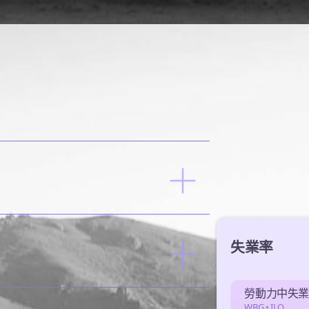
失業率
勞動力中失
WBG
•
ILO