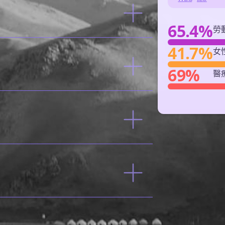
65.4%
勞
41.7%
女
69%
醫