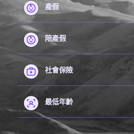
產假
陪產假
社會保險
最低年齡