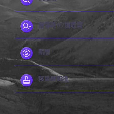
僱傭終止/遣散費
薪酬
移民與簽證