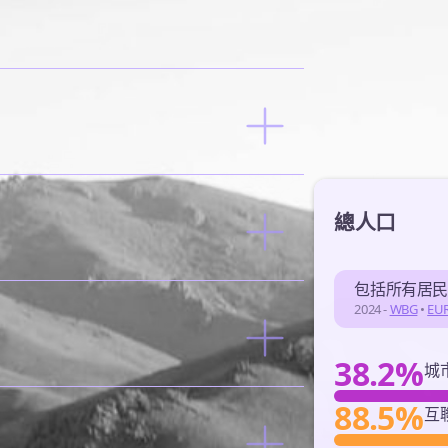
總人口
包括所有居
2024 -
WBG
•
EU
38.2%
城
88.5%
互