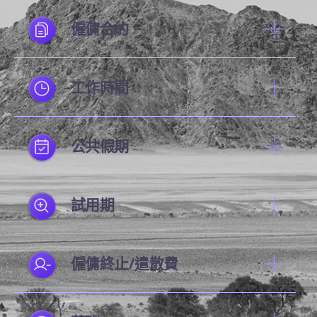
僱傭合約
工作時間
公共假期
試用期
僱傭終止/遣散費