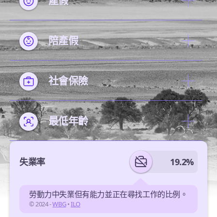
產假
陪產假
社會保險
最低年齡
失業率
19.2%
勞動力中失業但有能力並正在尋找工作的比例。
© 2024 -
WBG
•
ILO