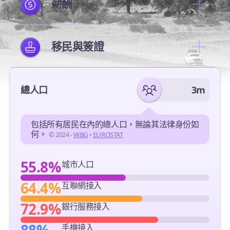
薪酬
移民與簽證
總人口
3m
包括所有居民在內的總人口，無論其法律身份如
何。
© 2024 -
WBG
•
EUROSTAT
55.8%
城市人口
64.4%
互聯網接入
72.9%
銀行服務接入
手機接入