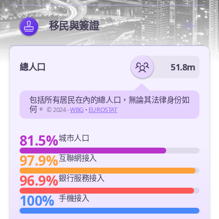
移民與簽證
總人口
51.8m
包括所有居民在內的總人口，無論其法律身份如
何。
© 2024 -
WBG
•
EUROSTAT
81.5%
城市人口
97.9%
互聯網接入
96.9%
銀行服務接入
100%
手機接入