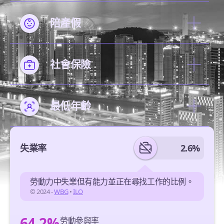
陪產假
社會保險
最低年齡
失業率
2.6%
勞動力中失業但有能力並正在尋找工作的比例。
© 2024 -
WBG
•
ILO
64.2%
勞動參與率