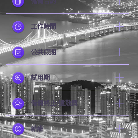
僱傭合約
工作時間
公共假期
試用期
僱傭終止/遣散費
薪酬