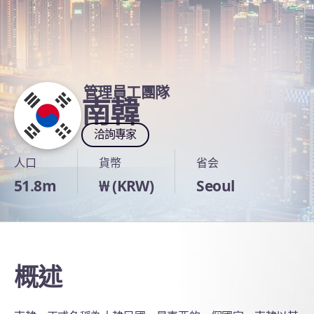
管理員工團隊
南韓
洽詢專家
人口
貨幣
省会
51.8m
₩ (KRW)
Seoul
概述