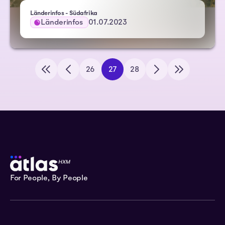
Länderinfos - Südafrika
Länderinfos
01.07.2023
26
27
28
For People, By People