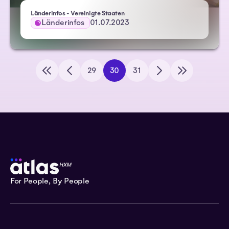
Länderinfos - Vereinigte Staaten
Länderinfos
01.07.2023
29
30
31
For People, By People