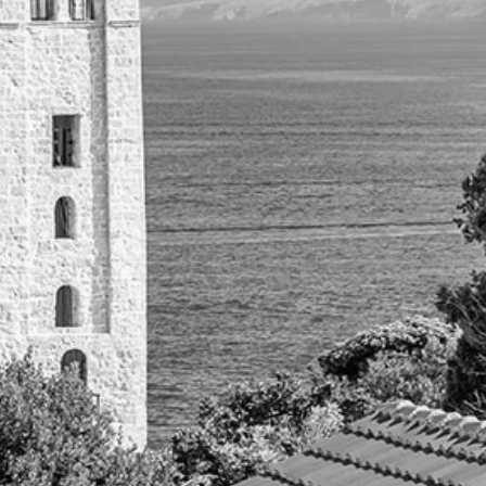
oblación urbana
cceso a Internet
cceso bancario
cceso a teléfonos móviles