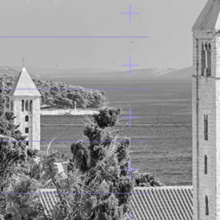
Desempleo
© 2024 -
WBG
52.1%
P
47.2%
P
80%
A