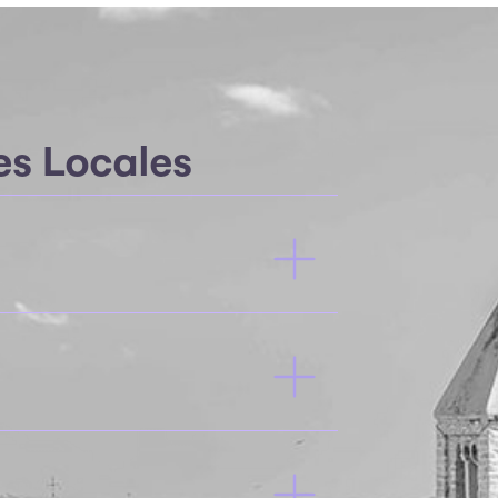
es Locales
Población
EUROSTAT