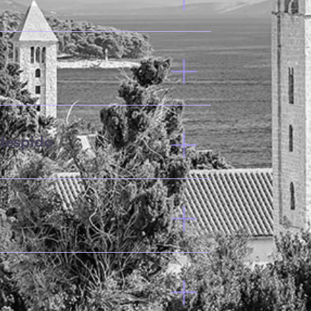
59%
P
83.6%
A
92.6%
A
100%
A
despido