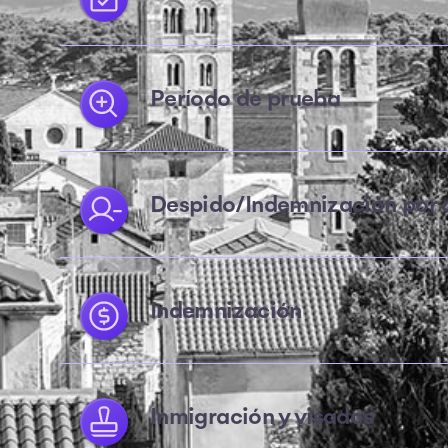
Período de prueba
Despido/Indemnización por 
Indemnización
Inmigración y visados