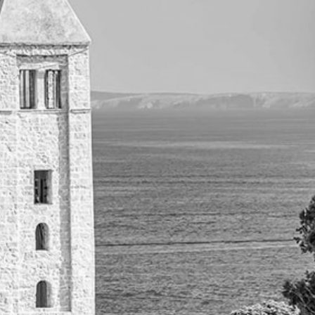
5.2%
•
ILO
articipación en la fuerza laboral
articipación femenina en la fuerza laboral
cceso a atención sanitaria