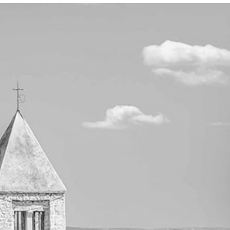
3.9m
© 2024 -
WBG
•