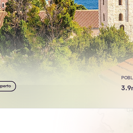
POBL
xperto
3.9