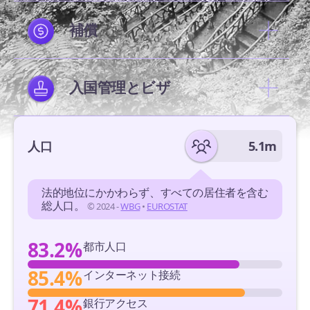
補償
入国管理とビザ
人口
5.1m
法的地位にかかわらず、すべての居住者を含む
総人口。
© 2024 -
WBG
•
EUROSTAT
83.2%
都市人口
85.4%
インターネット接続
71.4%
銀行アクセス