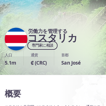
労働力を管理する
コスタリカ
専門家に相談
人口
通貨
首都
5.1m
₡ (CRC)
San José
概要