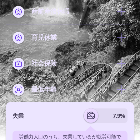
産前産後休暇
育児休業
社会保険
最低年齢
失業
7.9%
労働力人口のうち、失業しているが就労可能で