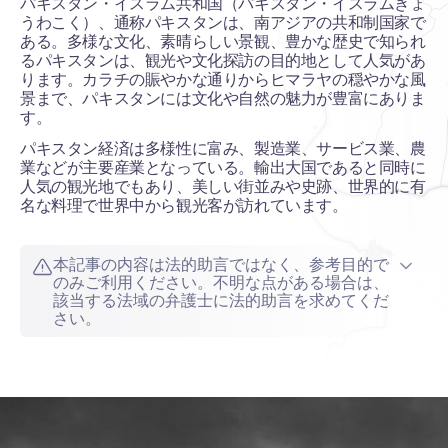
パキスタン・イスラム共和国（パキスタン・イスラムきょ
うわこく）、通称パキスタンは、南アジアの共和制国家で
ある。多様な文化、素晴らしい景観、豊かな歴史で知られ
るパキスタンは、観光や文化探訪の目的地として人気があ
ります。カラチの賑やかな通りからヒマラヤの穏やかな風
景まで、パキスタンには文化や自然の魅力が豊富にありま
す。
パキスタン経済は多様性に富み、製造業、サービス業、農
業などが主要産業となっている。輸出大国であると同時に
人気の観光地でもあり、美しい街並みや史跡、世界的に有
名な料理で世界中から観光客が訪れています。
本記事の内容は法的助言ではなく、参考目的で
のみご利用ください。不明な点がある場合は、
該当する法域の弁護士に法的助言を求めてくだ
さい。