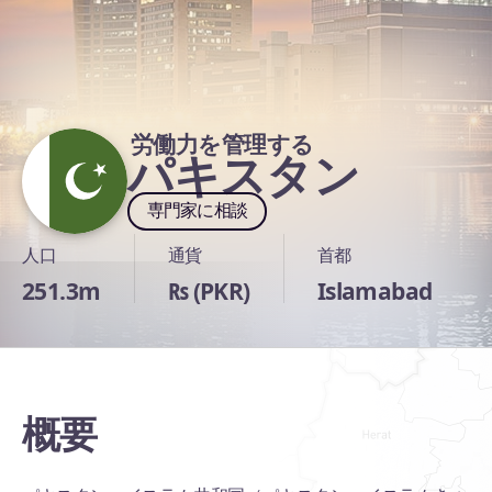
労働力を管理する
パキスタン
専門家に相談
人口
通貨
首都
251.3m
₨ (PKR)
Islamabad
概要