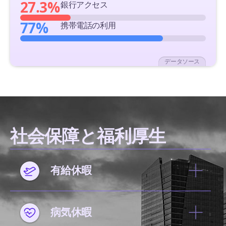
27.3%
銀行アクセス
77%
携帯電話の利用
データソース
社会保障と福利厚生
有給休暇
病気休暇