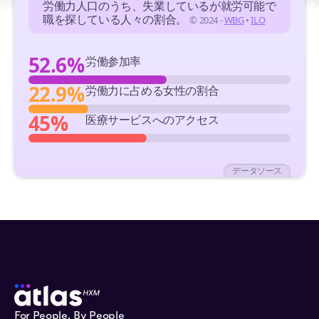
労働力人口のうち、失業しているが就労可能で
職を探している人々の割合。
© 2024 -
WBG
•
ILO
52.6%
労働参加率
22.9%
労働力に占める女性の割合
45%
医療サービスへのアクセス
データソース
For People, By People